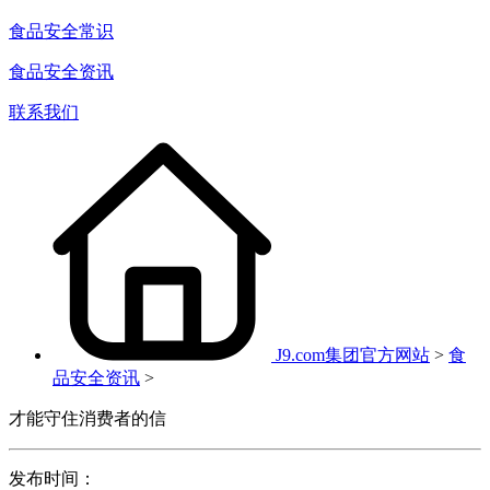
食品安全常识
食品安全资讯
联系我们
J9.com集团官方网站
>
食
品安全资讯
>
才能守住消费者的信
发布时间：