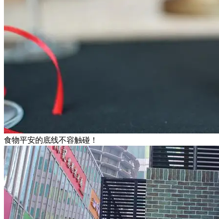
食物平安的底线不容触碰！