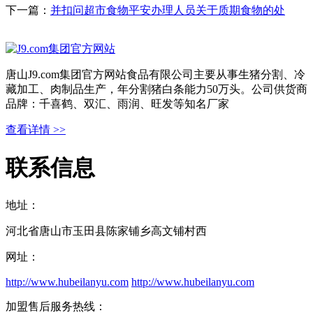
下一篇：
并扣问超市食物平安办理人员关于质期食物的处
唐山J9.com集团官方网站食品有限公司主要从事生猪分割、冷
藏加工、肉制品生产，年分割猪白条能力50万头。公司供货商
品牌：千喜鹤、双汇、雨润、旺发等知名厂家
查看详情 >>
联系信息
地址：
河北省唐山市玉田县陈家铺乡高文铺村西
网址：
http://www.hubeilanyu.com
http://www.hubeilanyu.com
加盟售后服务热线：