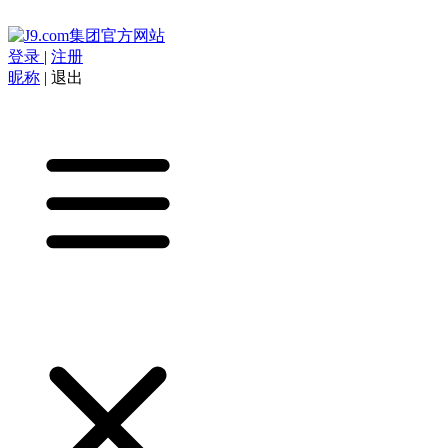
登录
|
注册
昵称
|
退出