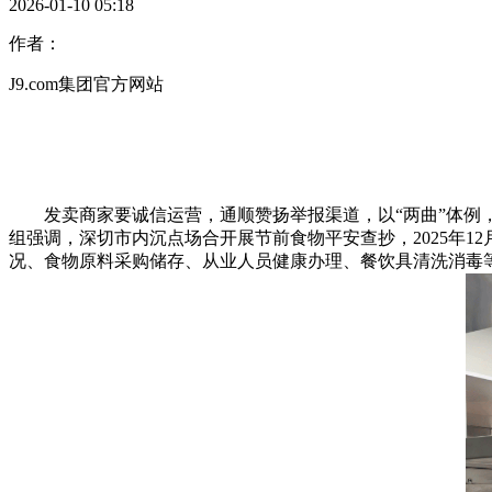
2026-01-10 05:18
作者：
J9.com集团官方网站
发卖商家要诚信运营，通顺赞扬举报渠道，以“两曲”体例，
组强调，深切市内沉点场合开展节前食物平安查抄，2025年
况、食物原料采购储存、从业人员健康办理、餐饮具清洗消毒