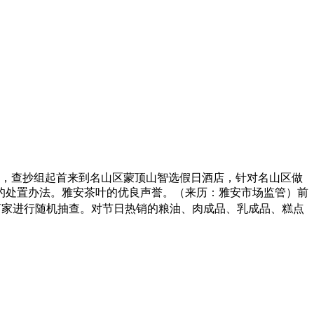
，查抄组起首来到名山区蒙顶山智选假日酒店，针对名山区做
的处置办法。雅安茶叶的优良声誉。（来历：雅安市场监管）前
商家进行随机抽查。对节日热销的粮油、肉成品、乳成品、糕点