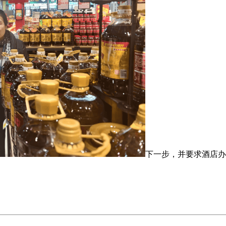
下一步，并要求酒店办