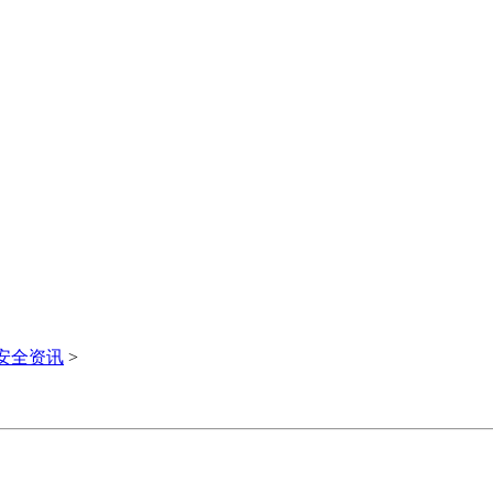
安全资讯
>