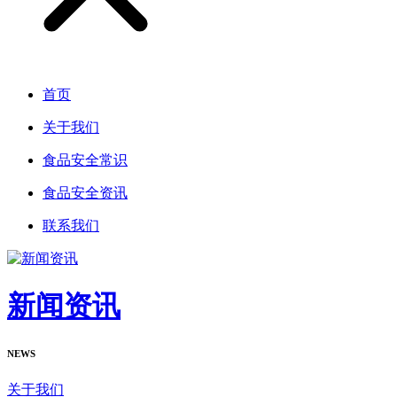
首页
关于我们
食品安全常识
食品安全资讯
联系我们
新闻资讯
NEWS
关于我们