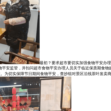
最初？要求超市要切实加强食物平安办理
物平安监管，并扣问超市食物平安办理人员关于临近保质期食物
做。为切实保障节日期间食物平安，查抄组对景区沿线茶叶发卖