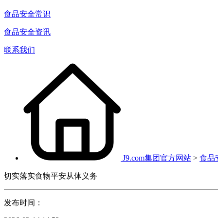
食品安全常识
食品安全资讯
联系我们
J9.com集团官方网站
>
食品
切实落实食物平安从体义务
发布时间：