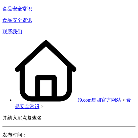
食品安全常识
食品安全资讯
联系我们
J9.com集团官方网站
>
食
品安全常识
>
并纳入沉点复查名
发布时间：