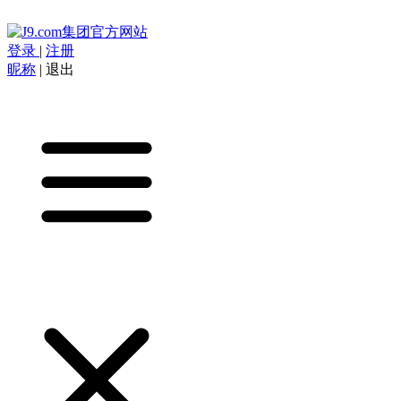
登录
|
注册
昵称
|
退出