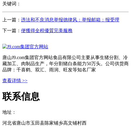
关键词：
上一篇：
违法和不良消息举报德律风：举报邮箱：报受理
下一篇：
便獲得全程優質完美服務
唐山J9.com集团官方网站食品有限公司主要从事生猪分割、冷
藏加工、肉制品生产，年分割猪白条能力50万头。公司供货商
品牌：千喜鹤、双汇、雨润、旺发等知名厂家
查看详情 >>
联系信息
地址：
河北省唐山市玉田县陈家铺乡高文铺村西