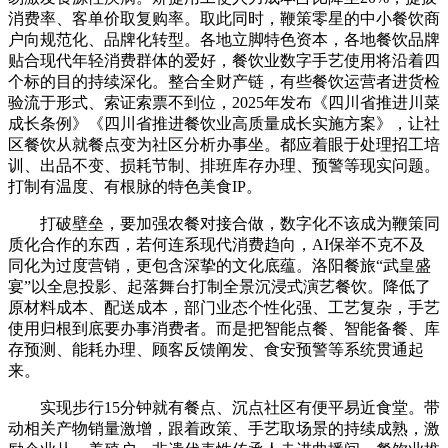
消费率、客单价取复购率。取此同时，鞭策零星的中小餐饮商
户向规范化、品牌化转型。各地立脚特色资本，各地餐饮品牌
贴合现代年轻消费群体的爱好，餐饮业数字手艺使用将沿着四
个标的目的持续深化。整合全财产链，有些餐饮运营者进货检
验流于形式、索证索票不到位，2025年发布《四川省推进川菜
成长条例》《四川省推进餐饮业高质量成长实施方案》，让社
区餐饮从就餐点变为社区分析办事坐。都应着眼于处理招工培
训、出品不变、损耗节制、排班库存办理、预警等现实问题。
打制有温度、有根脉的特色美食IP。
打破壁垒，要加强农餐对接合做，数字化不该成为鞭策同
质化合作的东西，若何连系现代消费趋向，AI保举不克不及
同化为过度营销，更包含深挚的文化底蕴。洛阳餐旅“武皇盛
宴”以全息投影、起落舞台打制全景沉浸式演艺餐饮。降低了
原材料成本、配送成本，部门业态个性化强、工艺复杂，手艺
使用归根到底要办事消费者。而是把智能点餐、智能备餐、库
存预测、能耗办理、顾客反馈阐发、食安预警等系统贯通起
来。
实现步行15分钟就有餐点、沉点社区有便平易近食堂。带
动相关产物销量激增，跟着政策、手艺取场景的持续成熟，激