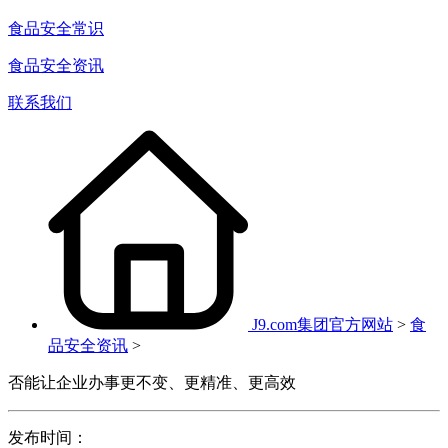
食品安全常识
食品安全资讯
联系我们
J9.com集团官方网站
>
食
品安全资讯
>
否能让企业办事更不变、更精准、更高效
发布时间：