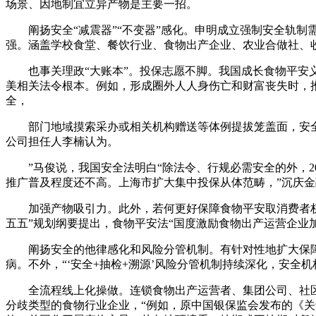
场景、因地制宜立异产物是主要一招。
阐扬安全“减震器”“不变器”感化。申明成立强制安全轨制
强。涵盖学校食堂、餐饮行业、食物出产企业、农业合做社、
也事关理政“大账本”。投保志愿不脚。我国成长食物平安义
美相关法令根本。例如，形成圈外人人身伤亡和财富丧失时，
全，
部门地域摸索采办或相关机构赠送等体例提拔笼盖面，安全
公司担任人李楠认为。
”马俊说，我国安全法明白“除法令、行规必需安全的外，20
推广普及程度还不高。上海市扩大集中投保从体范畴，”沉庆
加强产物吸引力。此外，若何更好保障食物平安取消费者权益
五五”规划纲要提出，食物平安法“国度激励食物出产运营企业
阐扬安全的他律感化和风险分管机制。有针对性地扩大保障
病。不外，“‘安全+抽检+溯源’风险分管机制持续深化，安全
全流程线上化操做。连锁食物出产运营者、集团公司、社区
分歧类型的食物行业企业，“例如，原中国银保监会发布的《