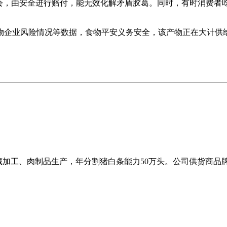
会，由安全进行赔付，能无效化解矛盾胶葛。同时，有时消费者
业风险情况等数据，食物平安义务安全，该产物正在大计供给风险
冷藏加工、肉制品生产，年分割猪白条能力50万头。公司供货商