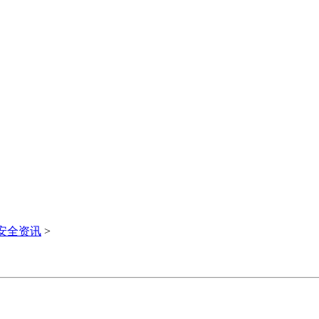
安全资讯
>