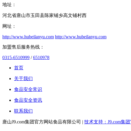
地址：
河北省唐山市玉田县陈家铺乡高文铺村西
网址：
http://www.hubeilanyu.com
http://www.hubeilanyu.com
加盟售后服务热线：
0315-6510999
/
6510978
首页
关于我们
食品安全常识
食品安全资讯
联系我们
唐山J9.com集团官方网站食品有限公司 |
技术支持：J9.com集