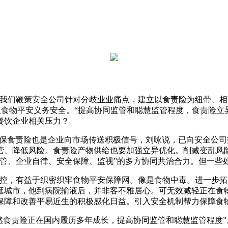
们鞭策安全公司针对分歧业业痛点，建立以食责险为纽带、相
入食物平安义务安全。“提高协同监管和聪慧监管程度，食责险立
餐饮企业相关压力？
参保食责险也是企业向市场传送积极信号，刘咏说，已向安全公
营、降低风险。食责险产物供给也要加强立异优化。削减变乱风
监管、企业自律、安全保障、监视”的多方协同共治合力。但一些
，有益于织密织牢食物平安保障网。像是食物中毒。进一步拓
逛城市，他到病院输液后，并非客不雅居心。可无效减轻正在食
保障和改善平易近生的积极感化日益。引入安全机制帮力保障食
食责险正在国内履历多年成长，提高协同监管和聪慧监管程度”