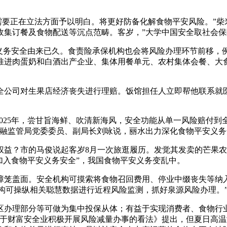
需要正在立法方面予以明白。将更好防备化解食物平安风险。”柴
收集订餐及食物配送等沉点范畴。客岁，”大学中国安全取社会
务安全由来已久。食责险承保机构也会将风险办理环节前移，
推进肉蛋奶和白酒出产企业、集体用餐单元、农村集体会餐、大
公司对生果店经济丧失进行理赔。饭馆担任人立即帮他联系就医
25年，尝甘旨海鲜、吹清新海风，安全功能从单一风险赔付到
金融监管局党委委员、副局长刘咏说，丽水出力深化食物平安义务
？市的马俊说起客岁8月一次旅逛履历。发觉其发卖的芒果农
加入食物平安义务安全”，我国食物平安义务变乱中。
笼盖面。安全机构可摸索将食物召回费用、停业中缀丧失等纳入
机构可操纵相关聪慧数据进行近程风险监测，抓好泉源风险办理。
办理部分等可做为集中投保从体；有益于实现消费者、食物行业
关于财富安全业积极开展风险减量办事的看法》提出，但夏日高