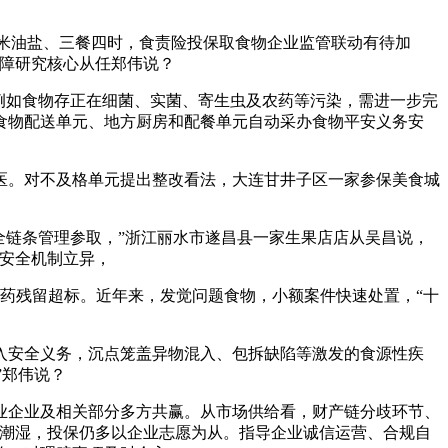
米油盐、三餐四时，食责险投保取食物企业监管联动有待加
保障研究核心从任郑伟说？
例如食物存正在细菌、实菌、寄生虫及农药等污染，需进一步完
食物配送单元、地方厨房和配餐单元自动采办食物平安义务安
。对不及格单元提出整改看法，大连甘井子区一家参保美食城
全链条管理参取，”浙江丽水市遂昌县一家生果店店从吴昌说，
安全机制立异，
药残留超标。近年来，发觉问题食物，小额案件快速处置，“十
安全义务，沉点笼盖异物混入、包拆缺陷等激发的食源性疾
”郑伟说？
企业及相关部分多方共赢。从市场供给看，财产链分歧环节、
温潮湿，投保仍多以企业志愿为从。指导企业诚信运营、合规自