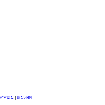
团官方网站
|
网站地图