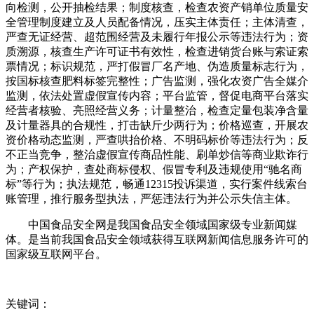
向检测，公开抽检结果；制度核查，检查农资产销单位质量安
全管理制度建立及人员配备情况，压实主体责任；主体清查，
严查无证经营、超范围经营及未履行年报公示等违法行为；资
质溯源，核查生产许可证书有效性，检查进销货台账与索证索
票情况；标识规范，严打假冒厂名产地、伪造质量标志行为，
按国标核查肥料标签完整性；广告监测，强化农资广告全媒介
监测，依法处置虚假宣传内容；平台监管，督促电商平台落实
经营者核验、亮照经营义务；计量整治，检查定量包装净含量
及计量器具的合规性，打击缺斤少两行为；价格巡查，开展农
资价格动态监测，严查哄抬价格、不明码标价等违法行为；反
不正当竞争，整治虚假宣传商品性能、刷单炒信等商业欺诈行
为；产权保护，查处商标侵权、假冒专利及违规使用“驰名商
标”等行为；执法规范，畅通12315投诉渠道，实行案件线索台
账管理，推行服务型执法，严惩违法行为并公示失信主体。
中国食品安全网是我国食品安全领域国家级专业新闻媒
体。是当前我国食品安全领域获得互联网新闻信息服务许可的
国家级互联网平台。
关键词：