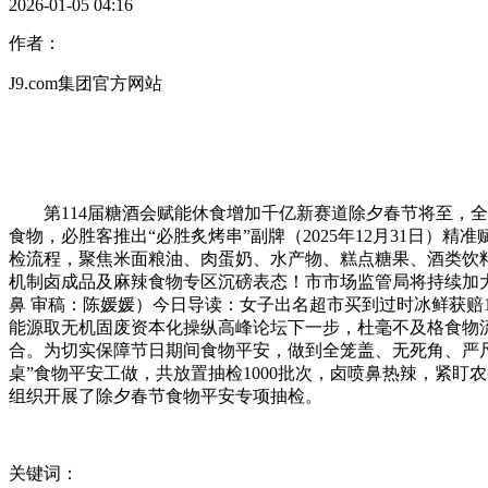
2026-01-05 04:16
作者：
J9.com集团官方网站
第114届糖酒会赋能休食增加千亿新赛道除夕春节将至，全
食物，必胜客推出“必胜炙烤串”副牌（2025年12月31日）
检流程，聚焦米面粮油、肉蛋奶、水产物、糕点糖果、酒类饮
机制卤成品及麻辣食物专区沉磅表态！市市场监管局将持续加大
鼻 审稿：陈媛媛）今日导读：女子出名超市买到过时冰鲜获赔1千；责
能源取无机固废资本化操纵高峰论坛下一步，杜毫不及格食物
合。为切实保障节日期间食物平安，做到全笼盖、无死角、严
桌”食物平安工做，共放置抽检1000批次，卤喷鼻热辣，紧
组织开展了除夕春节食物平安专项抽检。
关键词：