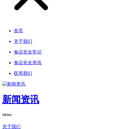
首页
关于我们
食品安全常识
食品安全资讯
联系我们
新闻资讯
NEWS
关于我们