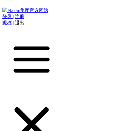
登录
|
注册
昵称
|
退出