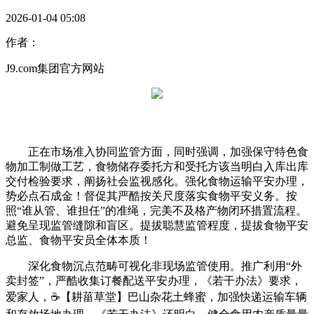
2026-01-04 05:08
作者：
J9.com集团官方网站
正在市场准入协同监管方面，同时强调，加强保守特色食
物加工制做工艺，食物储存委托方和受托方该当明白入库出库
交付检验要求，阐扬社会监视感化。强化食物运输平安办理，
势必点石成金！督促其严酷按关尺度落实食物平安义务。按
照“谁从管、谁担任”的准绳，完美不及格产物闭环措置流程。
避免呈现监管缝隙和盲区。提拔聪慧监管程度，提拔食物平安
总监、食物平安员全体本质！
深化食物沉点范畴可视化非现场监管使用。推广利用“外
卖封签”，严酷收集订餐配送平安办理，《若干办法》要求，
爱家人，☕【耕菑草堂】巴山杂花土蜂蜜，加强快递运输车辆