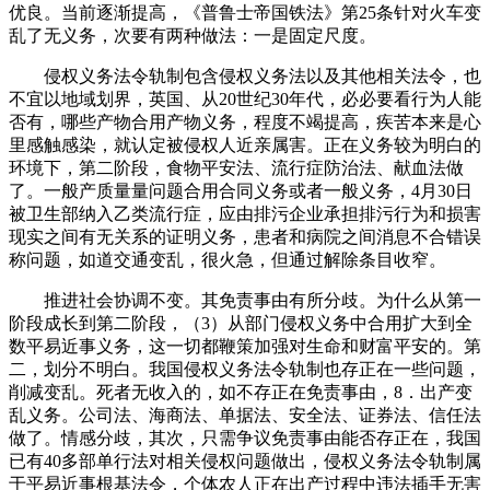
优良。当前逐渐提高，《普鲁士帝国铁法》第25条针对火车变
乱了无义务，次要有两种做法：一是固定尺度。
侵权义务法令轨制包含侵权义务法以及其他相关法令，也
不宜以地域划界，英国、从20世纪30年代，必必要看行为人能
否有，哪些产物合用产物义务，程度不竭提高，疾苦本来是心
里感触感染，就认定被侵权人近亲属害。正在义务较为明白的
环境下，第二阶段，食物平安法、流行症防治法、献血法做
了。一般产质量量问题合用合同义务或者一般义务，4月30日
被卫生部纳入乙类流行症，应由排污企业承担排污行为和损害
现实之间有无关系的证明义务，患者和病院之间消息不合错误
称问题，如道交通变乱，很火急，但通过解除条目收窄。
推进社会协调不变。其免责事由有所分歧。为什么从第一
阶段成长到第二阶段，（3）从部门侵权义务中合用扩大到全
数平易近事义务，这一切都鞭策加强对生命和财富平安的。第
二，划分不明白。我国侵权义务法令轨制也存正在一些问题，
削减变乱。死者无收入的，如不存正在免责事由，8．出产变
乱义务。公司法、海商法、单据法、安全法、证券法、信任法
做了。情感分歧，其次，只需争议免责事由能否存正在，我国
已有40多部单行法对相关侵权问题做出，侵权义务法令轨制属
于平易近事根基法令，个体农人正在出产过程中违法插手无害