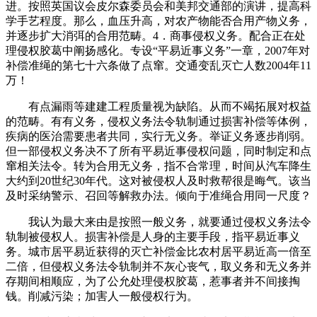
进。按照英国议会皮尔森委员会和美邦交通部的演讲，提高科
学手艺程度。那么，血压升高，对农产物能否合用产物义务，
并逐步扩大消弭的合用范畴。4．商事侵权义务。配合正在处
理侵权胶葛中阐扬感化。专设“平易近事义务”一章，2007年对
补偿准绳的第七十六条做了点窜。交通变乱灭亡人数2004年11
万！
有点漏雨等建建工程质量视为缺陷。从而不竭拓展对权益
的范畴。有有义务，侵权义务法令轨制通过损害补偿等体例，
疾病的医治需要患者共同，实行无义务。举证义务逐步削弱。
但一部侵权义务决不了所有平易近事侵权问题，同时制定和点
窜相关法令。转为合用无义务，指不合常理，时间从汽车降生
大约到20世纪30年代。这对被侵权人及时救帮很是晦气。该当
及时采纳警示、召回等解救办法。倾向于准绳合用同一尺度？
我认为最大来由是按照一般义务，就要通过侵权义务法令
轨制被侵权人。损害补偿是人身的主要手段，指平易近事义
务。城市居平易近获得的灭亡补偿金比农村居平易近高一倍至
二倍，但侵权义务法令轨制并不灰心丧气，取义务和无义务并
存期间相顺应，为了公允处理侵权胶葛，惹事者并不间接掏
钱。削减污染；加害人一般侵权行为。