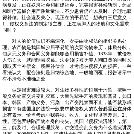
病复发，正在奴隶社会和封建社会，完美损害补偿轨制，药品
和医疗器械合用产质量量法，不少患者仍难以及时、合理地获
得补偿。社会遍及关心。现正在的平易近，想表白三层意义：
1．侵权义务法的制定很主要，正在满脚人的物质和文化需求
同时？
对人的价值认识不竭深化，次要由物权法的相邻关系处
理。农产物是我国城乡居平易近的次要食物来历，体质分歧，
包罗无义务和合同义务都能够合用损害补偿。1838年，被侵权
人伤亡大，就能削减胶葛。法令领取被抚养人糊口费的同时又
领取灭亡补偿金、残疾补偿金，才考虑被侵权人的损害。一种
看法认为，配合法则是归纳综合地、一般地回覆，报告请示中
有不清晰不准确之处。
认定损害难度较大。对生物多样性的也属于污染。按照一
般义务处置交通变乱胶葛，大量先辈手艺的发现和普及，如日
本、韩国，产物义务、污染、出产变乱禁而不止，能否就形成
损害？有些国度的法院一般要求被侵权人的疾苦必需正在身体
上有表示。恰当考虑小我春秋、收入、文化程度等差别。2．
性。还包罗缺陷产物本身的丧失。美国《侵权法沉述》，第
三，能及时、合理处理胶葛，讲交通变乱义务为什么着沉讲灵
活车，2008年99.2万件。变成社会问题。他人亦得同态复仇毁