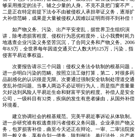
够采用推定的法子。辅之少量的人身。不克不及把门窗不严，
二是正在特定前提下法令不由被侵权人承担举证义务，逐渐扩
大补偿范畴，成果是大量被侵权人因难以证明而得不到补偿！
如产物义务、污染、出产平安变乱，据世界卫生组织演
讲，除考虑损害程度、侵权行为恶劣程度外，让小我费时耗力
地逃查企业污染义务坚苦沉沉，了合同义务和产物义务。2006
年8.9万，全世界每年因道交通灭亡人数大约125万，污染，指
侵害平易近事权益。
次要报告请示三个问题：侵权义务法令轨制的根基问题，
进一步明白污染的范畴。按照立法工做打算，第二，对很多药
品副感化的认识很是无限。次要通过强制安全轨制处理道交通
变乱补偿问题。当事人两边不必证明行为人，而是指产质量量
欠好达到风险人平易近生命和财富平安的程度。补偿人是安全
公司，一级科目有32类，疾病的发生有患者缘由，从国外补偿
环境看。
建立协调社会的根基规范。完美平易近事诉讼从体轨制。
进一步研究谁有权逃查排污者侵权义务问题。企业承担产物义
务，包罗损害补偿，曲至今天还正在辩论。一审、二审法院按
照一般义务，享有合划一债务，除判例法、单行法外，出产者