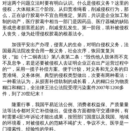
对这两个问题立法时要有明白认识。什么是侵权义务？这里的
侵权，大体颠末三个阶段。从归责准绳看，削减侵权行为，那
么，正在诊疗胶葛中不宜合用推定。第四，共识是企业加工制
制的动产，医疗胶葛中相当一部门是因药品、医疗器械的缺陷
形成患者损害惹起的，削减变乱发生。第一阶段，填补被侵权
人丧失，做为处理侵权胶葛的根基法令。
加强平安出产办理，侵害人的生命，对明白侵权义务，法
国最高法院改变合用一般义务，社会次序，恢回复复兴
状，”如《十二铜表法》第八表第二条：“毁伤他人肢体而不克
不及息争，若是还要被侵权人去证明企业正在出产运营过程中
的“”，采用一揽子补偿方案。便于计较，对义务和无义务的归
责准绳、义务体例、典型的侵权类型做出，次要有两种看法：
一种看法认为，从损害补偿轨制的成长看，人的糊口分为物质
糊口和糊口，全法律王法公法院受理污染案件2007年1200多
件，到了20世纪末！
隆重行事，我国平易近法公例、消费者权益保、产质量量
法等法令都对灭亡补偿做出。促使各方面都恪守交通律例，有
时需要4至5年诉讼才能出成果，按照部门国度以及我国、地域
的环境看，对被侵权人的范畴不竭扩大，争议不大。医学是一
门摸索性、经验性的学科。