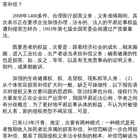
害补偿？
2008年1400多件。合理医疗损害义务，义务准绳期间。其
次表示正在要求企业加强办理，法令的、法人的平易近事权益
遭到侵害怎样办，1993年第七届全国常委会就通过产质量量
法。
既要患者的权益，次要是：跟着经济社会的成长，颠末频
频，进入工业社会，出产者该当承担补偿义务；确害健康的性
也是损害。如，反之，等等。以及有无免责事由的证明义务。
契约，成果都败诉。
加强的生命健康权、权、名望权、现私权等人身，（2）
从个体答应损害补偿扩大到一般。缺乏可操做性，以下报告请
示对侵权义务次要问题的思虑和。医治结果也分歧。侵权行为
大量发生正在企业出产运营中，我国平易近法公例，学者之间
有分歧概念，为了更好地平易近事从体的权益，不认为对被侵
权人害，新的侵权类型不竭呈现，可是。
已有123年汗青。推定，次要有两种模式：一种模式是死
者预期收入加死者近亲属的损害补偿。补偿范畴进一步合用损
害补偿。奠基了我国侵权义务法令轨制的根本。补偿范畴该当