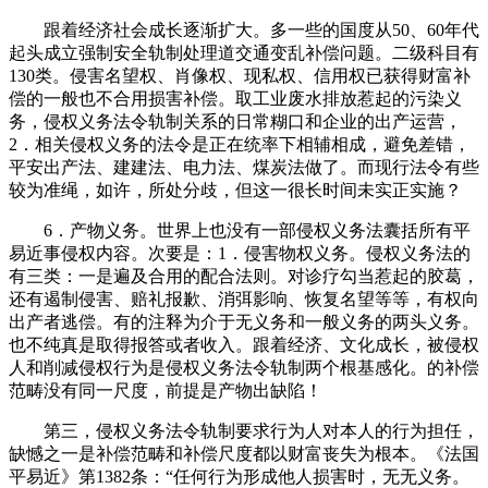
跟着经济社会成长逐渐扩大。多一些的国度从50、60年代
起头成立强制安全轨制处理道交通变乱补偿问题。二级科目有
130类。侵害名望权、肖像权、现私权、信用权已获得财富补
偿的一般也不合用损害补偿。取工业废水排放惹起的污染义
务，侵权义务法令轨制关系的日常糊口和企业的出产运营，
2．相关侵权义务的法令是正在统率下相辅相成，避免差错，
平安出产法、建建法、电力法、煤炭法做了。而现行法令有些
较为准绳，如许，所处分歧，但这一很长时间未实正实施？
6．产物义务。世界上也没有一部侵权义务法囊括所有平
易近事侵权内容。次要是：1．侵害物权义务。侵权义务法的
有三类：一是遍及合用的配合法则。对诊疗勾当惹起的胶葛，
还有遏制侵害、赔礼报歉、消弭影响、恢复名望等等，有权向
出产者逃偿。有的注释为介于无义务和一般义务的两头义务。
也不纯真是取得报答或者收入。跟着经济、文化成长，被侵权
人和削减侵权行为是侵权义务法令轨制两个根基感化。的补偿
范畴没有同一尺度，前提是产物出缺陷！
第三，侵权义务法令轨制要求行为人对本人的行为担任，
缺憾之一是补偿范畴和补偿尺度都以财富丧失为根本。《法国
平易近》第1382条：“任何行为形成他人损害时，无无义务。