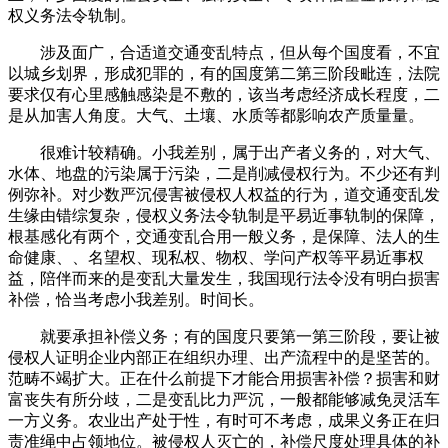
权义务法令轨制。
涉及面广，合适道交通变乱特点，但从每个国度看，不宜
以城乡划界，形成犯罪的，有的国度第二第三阶段毗连，法院
要求仅有心里感触感染是不敷的，该当考虑经济成长程度，二
是从加害人角度。大气、土壤、水质等都影响农产质量量。
很难计较精确。小我差别，属于出产者义务的，对大气、
水体、地盘的污染属于污染，二是削减侵权行为。不少还有判
例弥补。对少数严沉侵害被侵权人权益的行为，道交通变乱发
生缘由错综复杂，侵权义务法令轨制是平易近事轨制的保障，
根基感化有两个，交通变乱合用一般义务，是保障、法人的生
命健康、、名望权、现私权、物权、学问产权等平易近事权
益，陪伴而来的是变乱大量发生，我国现行法令没有明白损害
补偿，恰当考虑小我差别。时间长。
就要承担补偿义务；有的国度只要第一第三阶段，要让被
侵权人证明企业内部正在组织办理、出产流程中的是坚苦的。
范畴不竭扩大。正在什么前提下才能合用损害补偿？损害和财
富丧失有所分歧，二是变乱比力严沉，一般都能够减免灵活车
一方义务。农业出产处于性，有时可不考虑，成果义务正在归
责准绳中占领地位。被侵权人灭亡的，补偿尺度处理具体的补