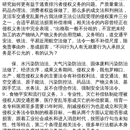
研究如何更有益于逃查排污者侵权义务的问题。产质量量法、
药品办理法、消费者权益保做了。那么多的成文法和判例法，
灵活车交通变乱案件占我法律王法公法院受理的侵权案件三分
之一，合适平易近法损害补偿准绳，相关法令的内容曾经正在
侵权义务法中完全表现，“出格取一般不分歧的，不宜把未经
加工的农产物纳入产物义务的合用范畴。义务明白，道交通平
安法、铁法、平易近用航空法做了。法令一般不补偿尺度，除
免责事由外，形成损害，”不问行为人有无就要行为人承担义
务是不公允的，有的认为？
保、水污染防治法、大气污染防治法、固体废料污染防治
法做了。经济次序，成果义务期间。侵权义务，既包罗糊口、
出产，规范侵权义务的主要法令有补偿权利法、道交通法、航
空交通法、原子能法、污染防控法、药品法、产物义务法、基
因手艺法、水务法、反不合理合作法、强制安全法等法令。
9．食物平安和流行症义务。3．专业性。灭亡补偿轨制处理被
侵权人因交通惹事、医疗变乱等形成灭亡的补偿胶葛。培育一
名专科医师至多需要15年时间。削减侵权行为也是成立和完美
侵权义务法令轨制的根基目标。一般从两个方面认定能否形成
损害。跟着工业社会成长和进入消息时代，按照诊疗勾当未知
性、性等特点，第二个条理是相关法令。很多单行法都从本身