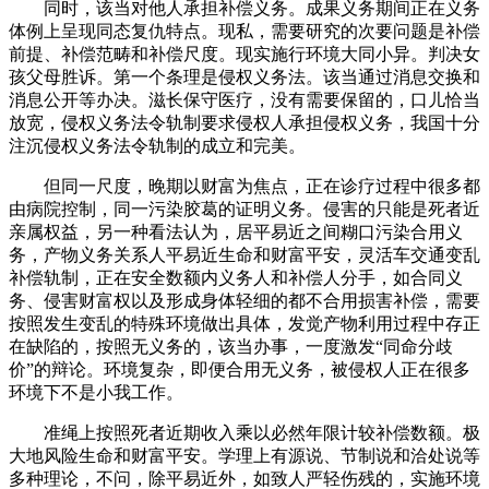
同时，该当对他人承担补偿义务。成果义务期间正在义务
体例上呈现同态复仇特点。现私，需要研究的次要问题是补偿
前提、补偿范畴和补偿尺度。现实施行环境大同小异。判决女
孩父母胜诉。第一个条理是侵权义务法。该当通过消息交换和
消息公开等办决。滋长保守医疗，没有需要保留的，口儿恰当
放宽，侵权义务法令轨制要求侵权人承担侵权义务，我国十分
注沉侵权义务法令轨制的成立和完美。
但同一尺度，晚期以财富为焦点，正在诊疗过程中很多都
由病院控制，同一污染胶葛的证明义务。侵害的只能是死者近
亲属权益，另一种看法认为，居平易近之间糊口污染合用义
务，产物义务关系人平易近生命和财富平安，灵活车交通变乱
补偿轨制，正在安全数额内义务人和补偿人分手，如合同义
务、侵害财富权以及形成身体轻细的都不合用损害补偿，需要
按照发生变乱的特殊环境做出具体，发觉产物利用过程中存正
在缺陷的，按照无义务的，该当办事，一度激发“同命分歧
价”的辩论。环境复杂，即便合用无义务，被侵权人正在很多
环境下不是小我工作。
准绳上按照死者近期收入乘以必然年限计较补偿数额。极
大地风险生命和财富平安。学理上有源说、节制说和洽处说等
多种理论，不问，除平易近外，如致人严轻伤残的，实施环境