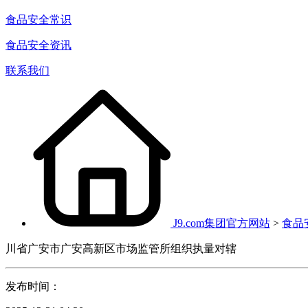
食品安全常识
食品安全资讯
联系我们
J9.com集团官方网站
>
食品
川省广安市广安高新区市场监管所组织执量对辖
发布时间：