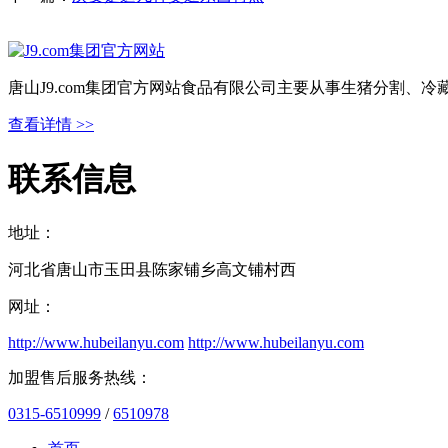
唐山J9.com集团官方网站食品有限公司主要从事生猪分割、
查看详情 >>
联系信息
地址：
河北省唐山市玉田县陈家铺乡高文铺村西
网址：
http://www.hubeilanyu.com
http://www.hubeilanyu.com
加盟售后服务热线：
0315-6510999
/
6510978