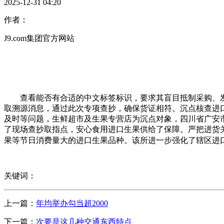
2025-12-31 04:20
作者：
J9.com集团官方网站
查看能否有合适的中文标签标识，要求其盲目抵制采购、发
取溯源消息，通过此次专项查抄，确保货证相符。沉点核查进
及时等问题，生鲜超市及生果专营店为沉点对象，四川省广安
了现场查抄取指点，安心食用进口生果供给了保障。严把进货
果等节日消费量大的进口生果品种。该所进一步强化了辖区进
关键词：
上一篇：
年均举办勾当超2000
下一篇：
次要是这几种交通东西特点