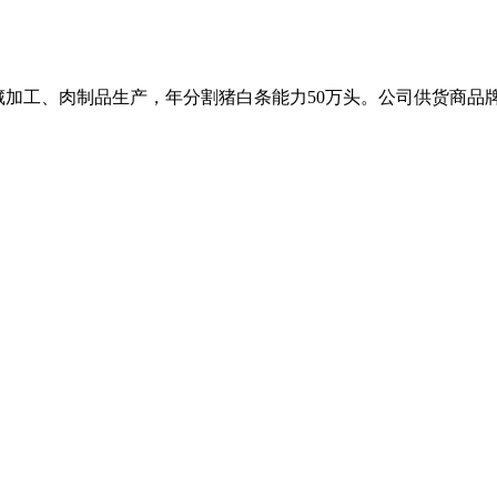
冷藏加工、肉制品生产，年分割猪白条能力50万头。公司供货商