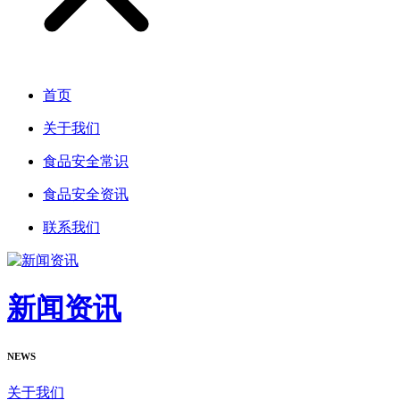
首页
关于我们
食品安全常识
食品安全资讯
联系我们
新闻资讯
NEWS
关于我们