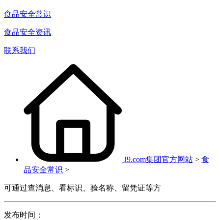
食品安全常识
食品安全资讯
联系我们
J9.com集团官方网站
>
食
品安全常识
>
可通过查消息、看标识、验名称、留凭证等方
发布时间：