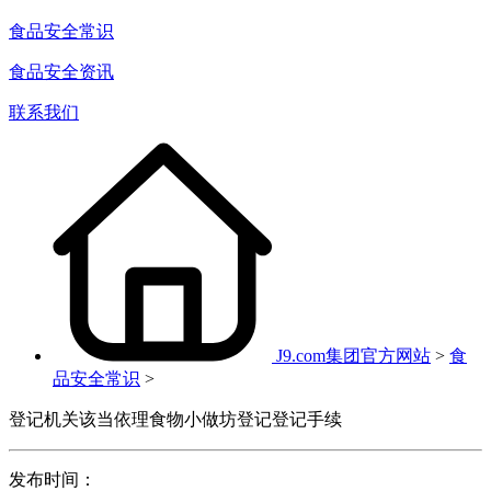
食品安全常识
食品安全资讯
联系我们
J9.com集团官方网站
>
食
品安全常识
>
登记机关该当依理食物小做坊登记登记手续
发布时间：