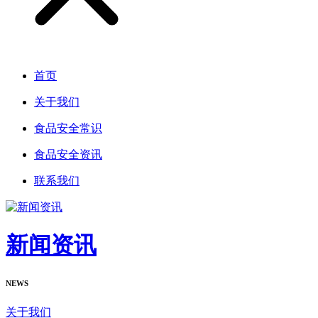
首页
关于我们
食品安全常识
食品安全资讯
联系我们
新闻资讯
NEWS
关于我们