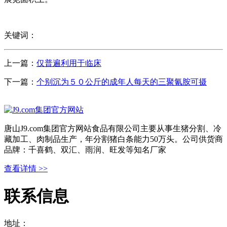
关键词：
上一篇：
仅普遍利用于临床
下一篇：
个别沉为５０公斤的成年人每天的三聚氰胺可摄
唐山J9.com集团官方网站食品有限公司主要从事生猪分割、冷
藏加工、肉制品生产，年分割猪白条能力50万头。公司供货商
品牌：千喜鹤、双汇、雨润、旺发等知名厂家
查看详情 >>
联系信息
地址：