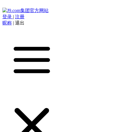
登录
|
注册
昵称
|
退出