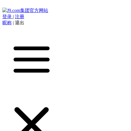
登录
|
注册
昵称
|
退出