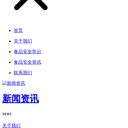
首页
关于我们
食品安全常识
食品安全资讯
联系我们
新闻资讯
NEWS
关于我们