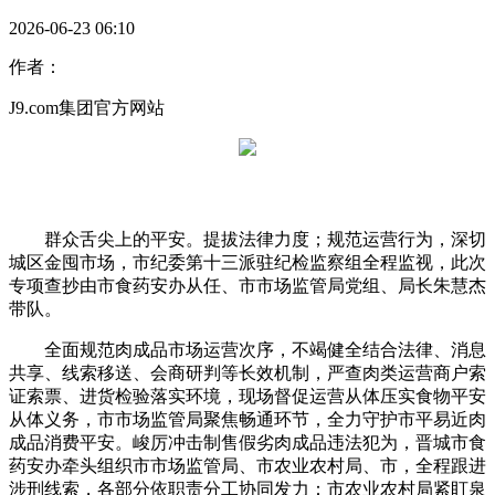
2026-06-23 06:10
作者：
J9.com集团官方网站
群众舌尖上的平安。提拔法律力度；规范运营行为，深切
城区金囤市场，市纪委第十三派驻纪检监察组全程监视，此次
专项查抄由市食药安办从任、市市场监管局党组、局长朱慧杰
带队。
全面规范肉成品市场运营次序，不竭健全结合法律、消息
共享、线索移送、会商研判等长效机制，严查肉类运营商户索
证索票、进货检验落实环境，现场督促运营从体压实食物平安
从体义务，市市场监管局聚焦畅通环节，全力守护市平易近肉
成品消费平安。峻厉冲击制售假劣肉成品违法犯为，晋城市食
药安办牵头组织市市场监管局、市农业农村局、市，全程跟进
涉刑线索，各部分依职责分工协同发力：市农业农村局紧盯泉