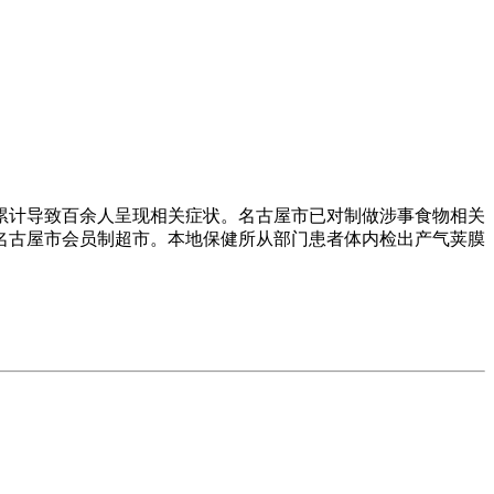
累计导致百余人呈现相关症状。名古屋市已对制做涉事食物相关
在名古屋市会员制超市。本地保健所从部门患者体内检出产气荚膜