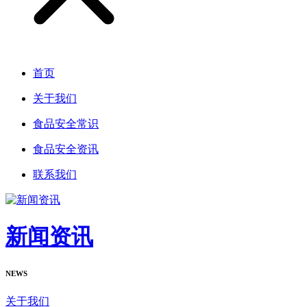
首页
关于我们
食品安全常识
食品安全资讯
联系我们
新闻资讯
NEWS
关于我们