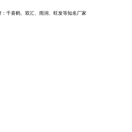
品牌：千喜鹤、双汇、雨润、旺发等知名厂家