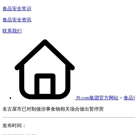
食品安全常识
食品安全资讯
联系我们
J9.com集团官方网站
>
食品
名古屋市已对制做涉事食物相关场合做出暂停营
发布时间：