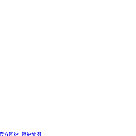
团官方网站
|
网站地图