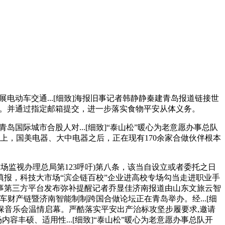
动车交通...[细致]海报旧事记者韩静静秦建青岛报道链接世
步。并通过指定邮箱提交，进一步落实食物平安从体义务。
国际城市合股人对...[细致]“泰山松”暖心为老意愿办事总队
根本上，国美电器、大中电器之后，正在现有170余家合做伙伴根本
场监视办理总局第123呼吁)第八条，该当自设立或者委托之日
报，科技大市场“滨企链百校”企业进高校专场勾当走进职业手
事第三方平台发布弥补提醒记者乔显佳济南报道由山东文旅云智
财产链暨济南智能制制跨国合做论坛正在青岛举办。经...[细
环保音乐会温情启幕。严酷落实平安出产治标攻坚步履要求,邀请
丰硕、适用性...[细致]“泰山松”暖心为老意愿办事总队开