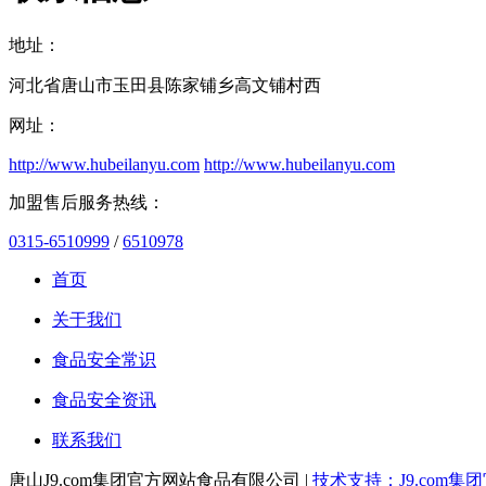
地址：
河北省唐山市玉田县陈家铺乡高文铺村西
网址：
http://www.hubeilanyu.com
http://www.hubeilanyu.com
加盟售后服务热线：
0315-6510999
/
6510978
首页
关于我们
食品安全常识
食品安全资讯
联系我们
唐山J9.com集团官方网站食品有限公司 |
技术支持：J9.com集