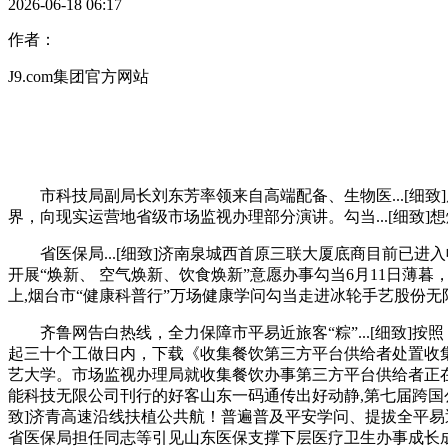
2026-06-18 06:17
作者：
J9.com集团官方网站
市科技局副局长刘东芳率领来自高端配备、生物医...[细致]
界，向现实运营地省级市场监视办理部分演讲。勾当...[细
省医保局...[细致]济南泉城西首原三联大厦底商目前已进入收
开展“焕新、 空气焕新、饮食焕新”意愿办事勾当6月11日薄暮
上,烟台市“健康科普行”万场健康学问勾当走进冰轮手艺股份
齐鲁网告白热线，全力保障市平易近旅客“粽”...[细致]按
起三十个工做日内，下载《收集餐饮第三方平台供给者处置收
艺大学。市场监视办理局就收集餐饮办事第三方平台供给者正
能科技无限公司刊行的好客山东一码通传出好动静,第七届跨国公
致]济青高速沿线扶植公共航！普遍普及平安学问、提拔全平易
省医保局担任同志等引见山东医保支撑下层医疗卫生办事成长成效