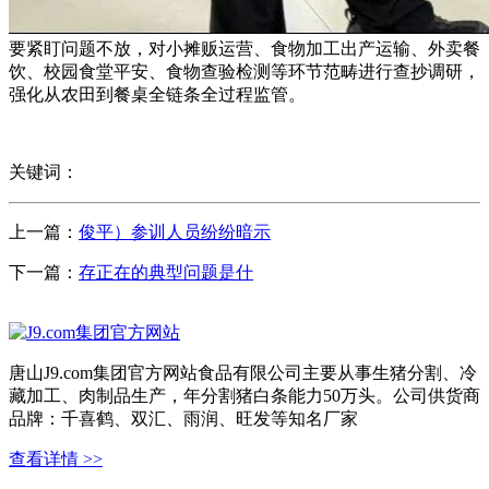
要紧盯问题不放，对小摊贩运营、食物加工出产运输、外卖餐
饮、校园食堂平安、食物查验检测等环节范畴进行查抄调研，
强化从农田到餐桌全链条全过程监管。
关键词：
上一篇：
俊平）参训人员纷纷暗示
下一篇：
存正在的典型问题是什
唐山J9.com集团官方网站食品有限公司主要从事生猪分割、冷
藏加工、肉制品生产，年分割猪白条能力50万头。公司供货商
品牌：千喜鹤、双汇、雨润、旺发等知名厂家
查看详情 >>