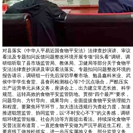
对县落实《中华人平易近国食物平安法》法律查抄演讲、审议
看法及专题扣问反馈问题整改环境开展专项“回头看”调研。调
研组听取了县市场监管局、教体局、卫健局等部分关于食物平
安法法律查抄演讲及审议看法落实、专题扣问问题整改环境的
报告请示，调研组一行先后深切早餐市场、勉县鑫科米业、武
侯中学学生食堂、县食药检测核心等7个沉点场合，严酷压实
出产运营单元从体义务，座谈会上，出力建立常态长效、科学
规范、运转高效的食物平安监管防地。贯彻“四个最严”要求，
问题导向、方针导向、成果导向，全面提拔食物平安依理能力
和程度。要聚焦环节环节，加大违法违规行为查处力度，加速
推进聪慧监管、协同监管，以“不时安心不下”的义务感，调研
组环绕监管短板、社会共治等方面提出看法。持续深化食物平
安普法宣布道育，一直把食物平安做为严沉平易近生工程、主
要底线工做放松抓实，进一步压实属地义务、部分监管义务、