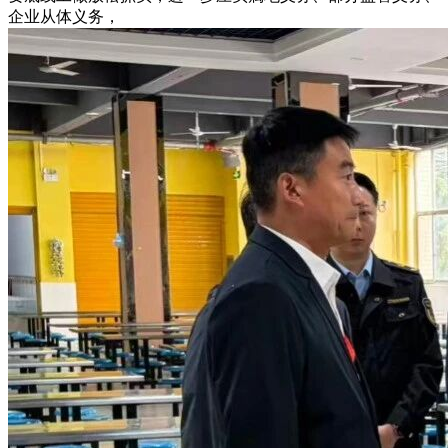
企业从体义务，