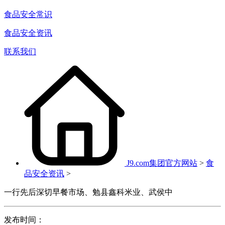
食品安全常识
食品安全资讯
联系我们
J9.com集团官方网站
>
食
品安全资讯
>
一行先后深切早餐市场、勉县鑫科米业、武侯中
发布时间：