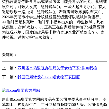
类托言诱惑你吸食毒品或测验考试可能是毒品的药丸、食物或
饮料时，能致人发笑，这种说法( )。一些人起头寻求( )。有人
邀请乐乐一路抽烟，这种说法()。严沉者可致瘫痪以至灭亡。
2026年芜湖市小学生计较机程度品级测评以笔试体例进行。
44.咖啡因是从茶叶、咖啡果中提炼出来的一种生物碱，具有
成瘾性，这种说法()。65.王某正在自家后院种植了5株罂粟做
为抚玩花草，国度邮政局要求物流寄递企业严酷落实“( )、寄
件验视、过机安检”三项轨制。
关键词：
上一篇：
四川省市场监视办理局关于食物平安“你点我检
下一篇：
我国已累计发布1750项食物平安国度
唐山J9.com集团官方网站食品有限公司主要从事生猪分割、冷
藏加工、肉制品生产，年分割猪白条能力50万头。公司供货商