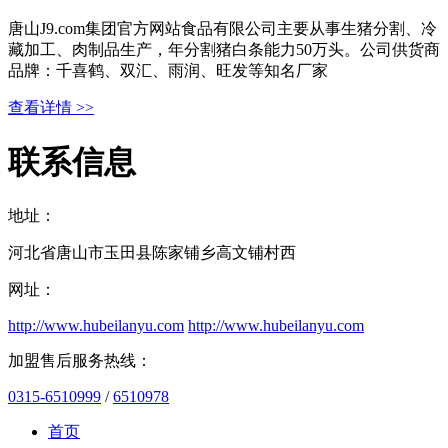
唐山J9.com集团官方网站食品有限公司主要从事生猪分割、冷
藏加工、肉制品生产，年分割猪白条能力50万头。公司供货商
品牌：千喜鹤、双汇、雨润、旺发等知名厂家
查看详情 >>
联系信息
地址：
河北省唐山市玉田县陈家铺乡高文铺村西
网址：
http://www.hubeilanyu.com
http://www.hubeilanyu.com
加盟售后服务热线：
0315-6510999
/
6510978
首页