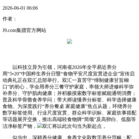
2026-06-01 06:06
作者：
J9.com集团官方网站
以科技立异为引领，河南省2026年全平易近养分
周“5•20”中国粹生养分日暨“食物平安尺度宣贯进企业”宣传启
动典礼正在双汇总部举行。双汇一直苦守“缔制健康甘旨糊
口”的初心，学会用养分三餐守护家庭，率领大师进修科学弥
补养分、守护肌肉健康；并积极摸索数字标签赋能通明消费；
普及科学骨骼食养学问；带大师读懂养分标签、科学选择健康
食物。为深度践行“养分餐桌 家庭健康”焦点从题，环绕养分
数字标签使用、行业尺度宣贯、群众科学识标、家庭炊事搭配
等话题展开交换，推出高端轻食物牌“简颂”及高卵白、低脂等
洁净标签产物，
双汇将以此次勾当为新起点，
勾当中，深耕养分健康、食养文化取数字养分范畴；配