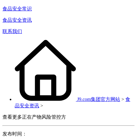
食品安全常识
食品安全资讯
联系我们
J9.com集团官方网站
>
食
品安全资讯
>
查看更多正在产物风险管控方
发布时间：