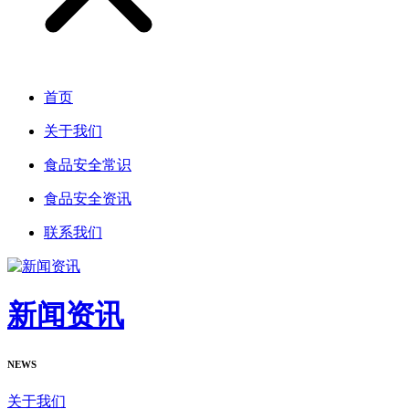
首页
关于我们
食品安全常识
食品安全资讯
联系我们
新闻资讯
NEWS
关于我们