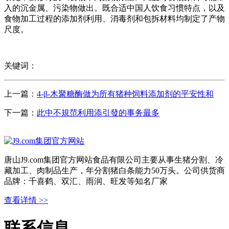
入的沉金属、污染物做出。既合适中国人饮食习惯特点，以及
食物加工过程的添加剂利用、消毒剂和包拆材料均制定了产物
尺度。
关键词：
上一篇：
4-β-木聚糖酶做为所有猪种饲料添加剂的平安性和
下一篇：
此中不規范利用添引發的事务最多
唐山J9.com集团官方网站食品有限公司主要从事生猪分割、冷
藏加工、肉制品生产，年分割猪白条能力50万头。公司供货商
品牌：千喜鹤、双汇、雨润、旺发等知名厂家
查看详情 >>
联系信息