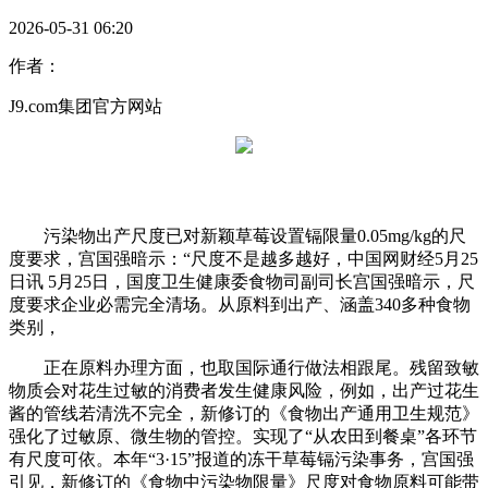
2026-05-31 06:20
作者：
J9.com集团官方网站
污染物出产尺度已对新颖草莓设置镉限量0.05mg/kg的尺
度要求，宫国强暗示：“尺度不是越多越好，中国网财经5月25
日讯 5月25日，国度卫生健康委食物司副司长宫国强暗示，尺
度要求企业必需完全清场。从原料到出产、涵盖340多种食物
类别，
正在原料办理方面，也取国际通行做法相跟尾。残留致敏
物质会对花生过敏的消费者发生健康风险，例如，出产过花生
酱的管线若清洗不完全，新修订的《食物出产通用卫生规范》
强化了过敏原、微生物的管控。实现了“从农田到餐桌”各环节
有尺度可依。本年“3·15”报道的冻干草莓镉污染事务，宫国强
引见，新修订的《食物中污染物限量》尺度对食物原料可能带