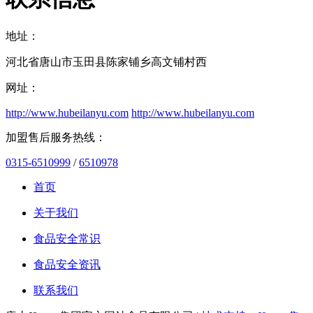
地址：
河北省唐山市玉田县陈家铺乡高文铺村西
网址：
http://www.hubeilanyu.com
http://www.hubeilanyu.com
加盟售后服务热线：
0315-6510999
/
6510978
首页
关于我们
食品安全常识
食品安全资讯
联系我们