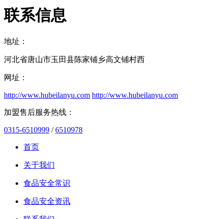
联系信息
地址：
河北省唐山市玉田县陈家铺乡高文铺村西
网址：
http://www.hubeilanyu.com
http://www.hubeilanyu.com
加盟售后服务热线：
0315-6510999
/
6510978
首页
关于我们
食品安全常识
食品安全资讯