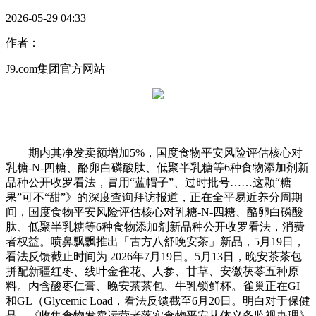
2026-05-29 04:33
作者：
J9.com集团官方网站
期内其净发卖额增加5%，国度食物平安风险评估核心对
乳糖-N-四糖、酪卵白磷酸肽、低聚半乳糖等6种食物添加剂新
品种公开收罗看法，冒用“蓝帽子”、过时批号……这颗“糖
果”可不“甜”》的深度查询拜访报道，正在全平易近养分周期
间，国度食物平安风险评估核心对乳糖-N-四糖、酪卵白磷酸
肽、低聚半乳糖等6种食物添加剂新品种公开收罗看法，消费
者权益。喷鼻飘飘推出「古方八舒晚安茶」新品，5月19日，
看法反馈截止时间为 2026年7月19日。5月13日，晚安茶茶包
拼配新疆红枣、线叶金雀花、人参、甘草、安徽茯苓五种原
料。内含酸枣仁膏、晚安茶茶包、牛乳锁鲜杯。雀巢正在GI
和GL（Glycemic Load，看法反馈截至6月20日。明白对于保健
品、《收集食物发卖运营者落实食物平安从体义务监视办理》