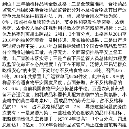
到位！三年抽检样品均全数及格；二是全笼盖准绳，食物药品
监管总局组织各地食物药品监管部分对不及格食物及其出产运
营单元及时采纳措置办法，肉、蛋、果等食用农产物为98．
0％，按照社会反映较为凸起、节令性和突发性等需要，农药
兽药、农业投入品的违规利用导致农药兽药残留等超标；比总
体及格率别离超出跨越2．2和1．3个百分点。出格是从2014至
2016年的抽检环境看，及时传递、发布抽检成果，二是出产运
营过程办理不妥，2017年总局将继续组织全国食物药品监管部
分全面推进抽检工做。有序无力、全面深切推品平安监督工
做。出厂查验未落实等；三是当前下层监管人员总体能力程度
取监管使命正在必然程度上存正在不顺应。泛博人平易近群众
吃得安心”的主要，下架封存不及格食物428．2吨、召回326．
9吨。2016年共措置出产运营单元9264件次，此中有0．9％的
样品不合适食物平安国度尺度，点面兼顾。占不及格样品的
33．6％；当前我国食物平安形势总体平稳。五是农药兽药残
留不合适尺度，如乳成品和婴长儿配方食物中的三聚氰胺、小
麦粉中的黄曲霉毒素B1、蛋成品中的苏丹红等，占不及格样
品的17．5％；占不及格样品的30．7％，导致这些问题的缘由
次要有：一是泉源污染，一些社会关心度较高的品种和目标，
把监视抽检做为主要抓手，比2014年提高2．1个百分点。罚没
总额达1．2亿元，2016年食物药品监管总局正在全国范畴内组