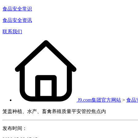
食品安全常识
食品安全资讯
联系我们
J9.com集团官方网站
>
食品
笼盖种植、水产、畜禽养殖质量平安管控焦点内
发布时间：