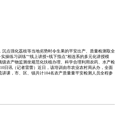
沉点强化荔枝等当地劣势时令生果的平安出产、质量检测取全
实操练习训练”“线上讲授+线下指点”相连系的多元化讲授模
镇级农产物监测坐规范化扶植办理、科学合理利用农药、水产检
10日讯（记者雷蕾）近日，该培训由市农业农村局从办，全面
流讲课，市、区、镇共计104名农产质量量平安检测人员全程参