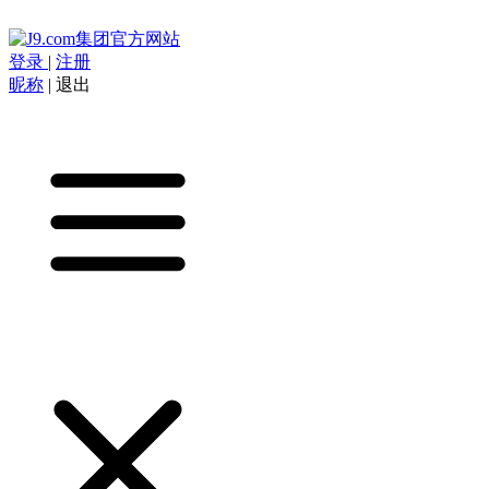
登录
|
注册
昵称
|
退出