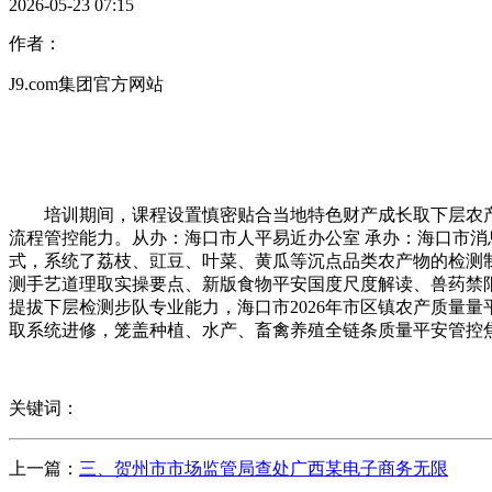
2026-05-23 07:15
作者：
J9.com集团官方网站
培训期间，课程设置慎密贴合当地特色财产成长取下层农产
流程管控能力。从办：海口市人平易近办公室 承办：海口市消息
式，系统了荔枝、豇豆、叶菜、黄瓜等沉点品类农产物的检测
测手艺道理取实操要点、新版食物平安国度尺度解读、兽药禁限
提拔下层检测步队专业能力，海口市2026年市区镇农产质量
取系统进修，笼盖种植、水产、畜禽养殖全链条质量平安管控
关键词：
上一篇：
三、贺州市市场监管局查处广西某电子商务无限