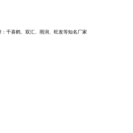
品牌：千喜鹤、双汇、雨润、旺发等知名厂家