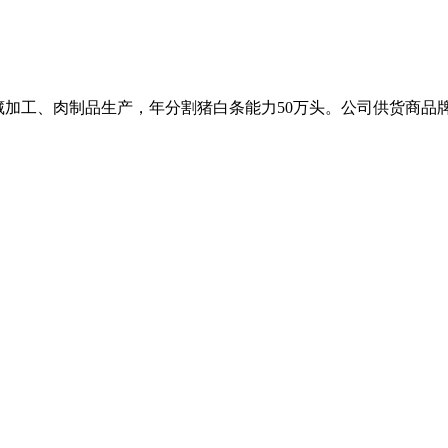
冷藏加工、肉制品生产，年分割猪白条能力50万头。公司供货商