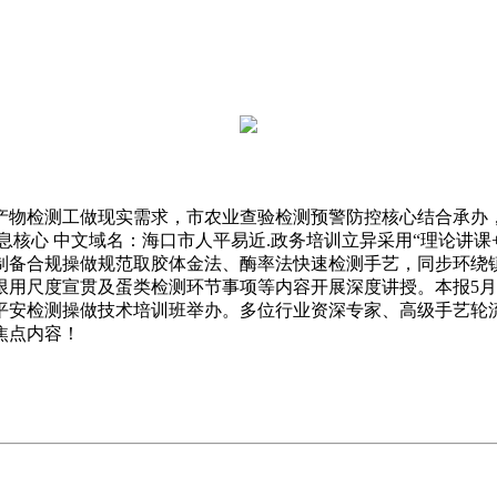
物检测工做现实需求，市农业查验检测预警防控核心结合承办，
核心 中文域名：海口市人平易近.政务培训立异采用“理论讲课+
制备合规操做规范取胶体金法、酶率法快速检测手艺，同步环绕
用尺度宣贯及蛋类检测环节事项等内容开展深度讲授。本报5月
量平安检测操做技术培训班举办。多位行业资深专家、高级手艺轮
焦点内容！