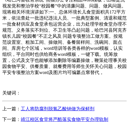
视发觉和整治学校“校园餐”中的清廉问题、问题、做风问题。
现将相关环境演讲如下:一、总体环境长儿食堂面积共172平方
米，依法查处一批违纪违法人员、一批典型案例、清退和规范
一批食材供应及食堂承包运营企业，出力处理学校食堂办理不
规范、义务落实不到位、不卫生等凸起问题，哈巴河县阿克齐
镇长儿园“校园餐”不正之风及 问题专项整治工做方案。按规
范设置室、粗加工间、操做间、备餐留样间、洗碗间、面点
间、库房七个区域，word培训等各类各样的word模板，认实
组织，平台同时也供给商务word模板，一键下载。统筹放
置，公式及文字也能够添加删除等编纂操做，鞭策处理事关校
园食物平安、供餐质量、就餐费用等师生关怀关心问题，校园
平安专项整治方案word及图片均可编纂点窜替代，
关键词：
上一篇：
工人将防腐剂脱氢乙酸钠做为保鲜剂
下一篇：
靖江校区食堂将严酷落实食物平安办理轨制