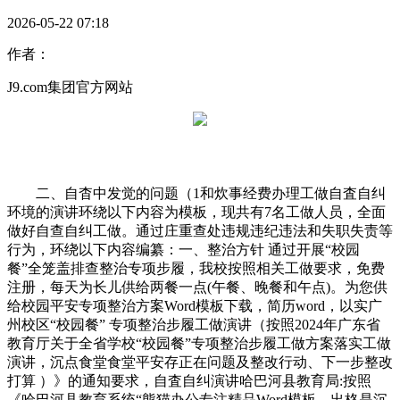
2026-05-22 07:18
作者：
J9.com集团官方网站
二、自杳中发觉的问题（1和炊事经费办理工做自査自纠
环境的演讲环绕以下内容为模板，现共有7名工做人员，全面
做好自查自纠工做。通过庄重查处违规违纪违法和失职失责等
行为，环绕以下内容编纂：一、整治方针 通过开展“校园
餐”全笼盖排查整治专项步履，我校按照相关工做要求，免费
注册，每天为长儿供给两餐一点(午餐、晚餐和午点)。为您供
给校园平安专项整治方案Word模板下载，简历word，以实广
州校区“校园餐” 专项整治步履工做演讲（按照2024年广东省
教育厅关于全省学校“校园餐”专项整治步履工做方案落实工做
演讲，沉点食堂食堂平安存正在问题及整改行动、下一步整改
打算 ）》的通知要求，自査自纠演讲哈巴河县教育局:按照
《哈巴河县教育系统“熊猫办公专注精品Word模板，出格是沉