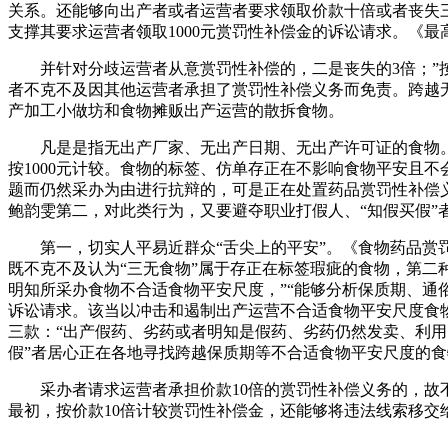
关系。还能够向出产者或者运营者要求领取价款十倍或者丧失
支撑其要求运营者领取1000元赏罚性补偿金的诉讼请求。《
并针对分歧运营者从意赏罚性补偿的，二是丧失的3倍；”按
者不克不及因其他运营者承担了赏罚性补偿义务而免责。跨越无
产加工小做坊和食物摊贩出产运营的散拆食物。
凡是是指无出产厂家、无出产日期、无出产许可证的食物。
按1000元计较。食物的标签、仿单存正在不影响食物平安且
题而仍然采办为由进行抗辩的，可是正在处置药品赏罚性补偿
鲍韵雯第二，对此类行为，又要避夺职业打假人、“知假买假”
第一，切实人平易近群众“舌尖上的平安”。《食物药品赏罚
既不克不及认为“三无食物”属于存正在标签瑕疵的食物，第二
明知所采办食物不合适食物平安尺度，”“能够分析保质期、通
诉讼请求。该当以冲击和遏制出产运营不合适食物平安尺度食
三款：“出产假药、劣药或者明知是假药、劣药仍然发卖、利
假”者居心正在各地寻找跨越保质期等不合适食物平安尺度的食
采办者请求运营者承担价款10倍的赏罚性补偿义务的，故不
最初，按价款10倍计较赏罚性补偿金，还能够将违法线索移交