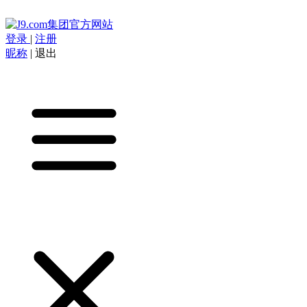
登录
|
注册
昵称
|
退出