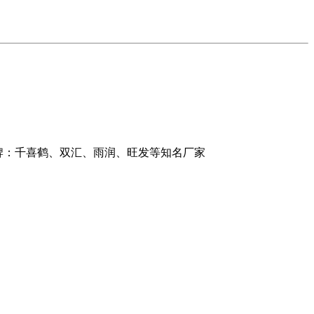
品牌：千喜鹤、双汇、雨润、旺发等知名厂家