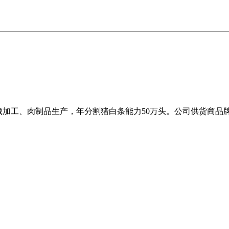
冷藏加工、肉制品生产，年分割猪白条能力50万头。公司供货商