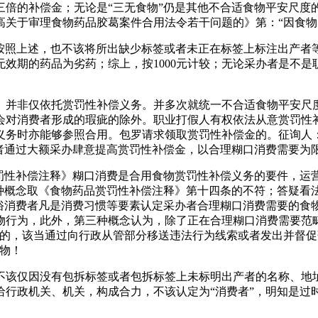
三倍的补偿金；无论是“三无食物”仍是其他不合适食物平安尺度
最高关于审理食物药品胶葛案件合用法令若干问题的》第：“因食
照上述，也不该将所出缺少标签或者未正在标签上标注出产者
效期的药品为劣药；综上，按1000元计较；无论采办者是不是
并非仅依托赏罚性补偿义务。并多次就统一不合适食物平安尺度
不会对消费者形成的瑕疵的除外。职业打假人有权依法从意赏罚
义务时亦能够参照合用。包罗请求领取赏罚性补偿金的。征询人
者通过大额采办肆意提高赏罚性补偿金，以合理糊口消费需要为限
性补偿注释》糊口消费是合用食物赏罚性补偿义务的要件，运
种概念取《食物药品赏罚性补偿注释》第十四条的不符；答疑看
俗消费者凡是消费习惯等要素认定采办者合理糊口消费需要的食物
物行为，此外，第三种概念认为，除了正在合理糊口消费需要范畴
用的，该当通过向行政从管部分移送违法行为线索或者发出并督促
物！
该仅因没有包拆标签或者包拆标签上未标明出产者的名称、地
给行政机关、机关，构成合力，不该认定为“消费者”，明知是过