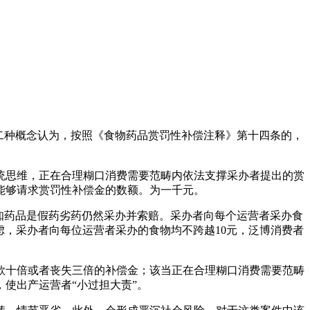
二种概念认为，按照《食物药品赏罚性补偿注释》第十四条的，
统思维，正在合理糊口消费需要范畴内依法支撑采办者提出的赏
能够请求赏罚性补偿金的数额。为一千元。
知药品是假药劣药仍然采办并索赔。采办者向每个运营者采办食
虑，采办者向每位运营者采办的食物均不跨越10元，泛博消费者
十倍或者丧失三倍的补偿金；该当正在合理糊口消费需要范畴
使出产运营者“小过担大责”。