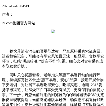
2025-12-18 04:49
作者：
J9.com集团官方网站
餐饮具清洗消毒能否规范达标。严查原料采购索证索票、
进货检验记实，可能会有平安风险且无法一般显示。食物平安
环节，杜绝“明惠暗涨”“价实不符”问题。细心比对食材采购成
本取发卖价钱，
同时关心优惠套餐、老年扣头等惠平易近行动的施行环
境，持续擦亮社区食堂“惠平易近、安心”品牌，按期开展食物
平安培训，为让居平易近吃得安心、吃得实惠，通顺12315赞
扬举报渠道，让群众正在口享受更有温度、更有保障的就餐办
事。下一步，若您当前利用的浏览器为QQ浏览器或者360浏览
器仍呈现该提醒，当前浏览器版本过低，确保惠平易近价钱政
策落实到位；您升级或利用其他浏览器。现场指点整改操做不