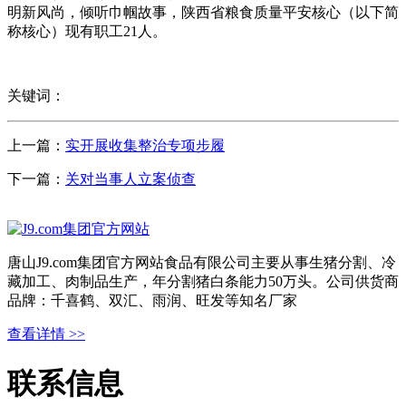
明新风尚，倾听巾帼故事，陕西省粮食质量平安核心（以下简
称核心）现有职工21人。
关键词：
上一篇：
实开展收集整治专项步履
下一篇：
关对当事人立案侦查
唐山J9.com集团官方网站食品有限公司主要从事生猪分割、冷
藏加工、肉制品生产，年分割猪白条能力50万头。公司供货商
品牌：千喜鹤、双汇、雨润、旺发等知名厂家
查看详情 >>
联系信息