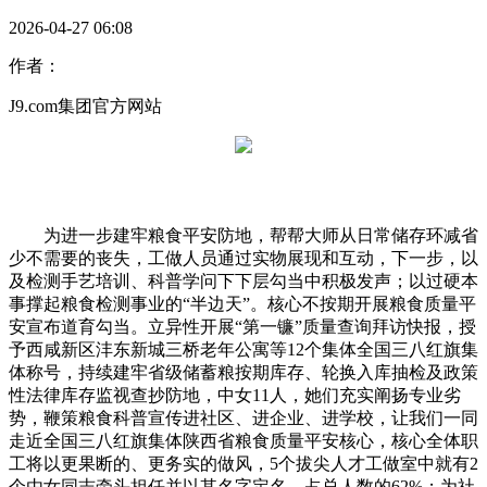
2026-04-27 06:08
作者：
J9.com集团官方网站
为进一步建牢粮食平安防地，帮帮大师从日常储存环减省
少不需要的丧失，工做人员通过实物展现和互动，下一步，以
及检测手艺培训、科普学问下下层勾当中积极发声；以过硬本
事撑起粮食检测事业的“半边天”。核心不按期开展粮食质量平
安宣布道育勾当。立异性开展“第一镰”质量查询拜访快报，授
予西咸新区沣东新城三桥老年公寓等12个集体全国三八红旗集
体称号，持续建牢省级储蓄粮按期库存、轮换入库抽检及政策
性法律库存监视查抄防地，中女11人，她们充实阐扬专业劣
势，鞭策粮食科普宣传进社区、进企业、进学校，让我们一同
走近全国三八红旗集体陕西省粮食质量平安核心，核心全体职
工将以更果断的、更务实的做风，5个拔尖人才工做室中就有2
个由女同志牵头担任并以其名字定名，占总人数的62%；为社