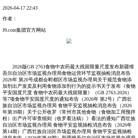
2026-04-17 22:43
作者：
J9.com集团官方网站
2026版GB 2763食物中农药最大残留限量尺度发布新疆维
吾尔自治区市场监视办理局食物运营环节监视抽检消息布告
2026年 第20号成都会郫都区市场监视办理局关于规范食物添
加剂出产发卖及利用食物添加剂行为的提示书关于发布《食物
平安国度尺度 食物中农药最大残留限量》（GB 2763-2026）
等7项食物平安国度尺度的通知布告（2026年 第2号）广西壮
族自治区市场监视办理局 食物平安监视抽检消息布告（2026
年第39期）关于公开收罗《常州市其他食物（食物加工用预拌
粉）出产许可审查细则（收罗看法稿）》看法的通知广西壮族
自治区市场监视办理局 食物平安监视抽检消息布告（2026年
第14期）广西壮族自治区市场监视办理局 食物平安监视抽检
消息布告（2026年第48期）新疆维吾尔自治区市场监视办理局