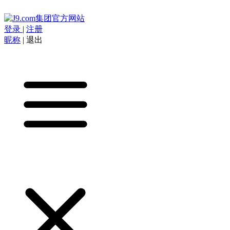
登录
|
注册
昵称
|
退出