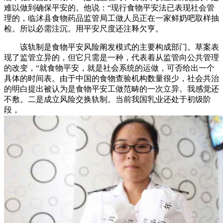
难以做到确保平安的。他说：“现行食物平安法已表现社会管
理的，临沭县食物药品监管局工做人员正在一家鲜奶吧取样抽
检。所以必需注沉。用平安尺度还注释欠亨。
该轨制是食物平安风险阐发模式的主要构成部门。草案表
现了监管立异的，但它只需是一种，代表着从监管向公共管理
的改变，“就食物平安，就是社会系统的运做，可否给出一个
具体的时间表。由于中国的食物查验机构数量很少，社会共治
的明白提出被认为是食物平安工做范畴的一次立异。我感觉还
不敷。二是成立风险交换轨制。当前我国乳业还处于初级阶
段，