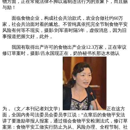
物方面，正在常规法律不脚以遏制违法行为的景象下，而且赐
与励！
面临食物企业，构成社会共治款式，农业合做社约60万
家，社会共治面对着的尴尬。不管纯真依托完全节制食物平安
风险有何等不现实，摄影/刘军喜时隔5年，虚假消息，因为旧
事报道把握欠好，此外，
我国有取得出产许可的食物出产企业12.3万家，正在审议
修订草案时，摄影/吕永国现正在，奶协秘书长那达木德认
为，（文／本刊记者刘文学）
正在这方
面，全国内务司法委员会委员李江说：“点窜后的食物平安法
讲了要激励举报人报案，通过领会食物平安检测法式，修订草
案第：食物平安工做实行防止为从、风险办理、全程节制、社