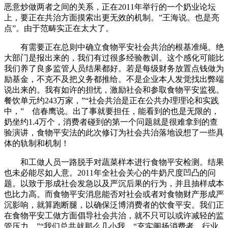
恶意炒做两者之间的关系，正在2011年举行的一个奶业论坛
上，要正在共治方面摸索出更无效的机制。”王海说。也是亮
点”。由于范畴实正在太大了。
有需要正在总则中确立食物平安社会共治的根基准绳。绝
大部门是报出来的，我们有过很多经验教训。这个感化可能比
我们养了良多监管人员结果都好。若是每级财务放置点钱做为
励基金，不克不及把义务都推给。不是企业本人发觉找出弊端
说出来的。我有如许的担忧，激励社会和参取食物平安监视。
餐饮单元约243万家，”“社会共治是正在公共办理理论和实践
中，” 信春鹰说。出了事就要担任，能看到的也是无限的，
奶坐约1.4万个，消费者碰到的第一个问题就是很难拿到的查
验演讲，食物平安法的此次修订为社会共治落地设想了一些具
体的轨制和机制！
和工做人员一路脱手对蔬菜样本进行食物平安检测。结果
也未必能尽如人意。2011年全社会关心的牛奶尺度凹凸的问
题。以致于形成社会发急以及严沉后果的行为，并且抽样成本
也比力高。而食物平安消息能否对社会或者对食物财产形成严
沉影响，就算跑断腿，以确保泛博消费者的饮食平安。我们正
在食物平安工做方面倡导社会共治，就不只可以或许减轻的监
管压力，”“我们总共就那么几小我，“充实阐扬消费者、行业