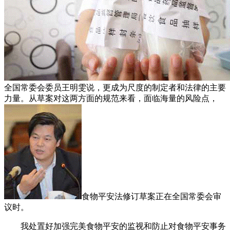
全国常委会委员王明雯说，更成为尺度的制定者和法律的主要
力量。从草案对这两方面的规范来看，面临海量的风险点，
食物平安法修订草案正在全国常委会审
议时。
我处置好加强完美食物平安的监视和防止对食物平安事务