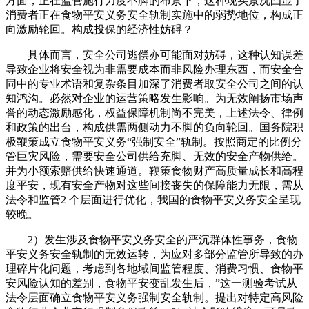
方面，正在监管施行力度不脚的布景下，这种现实景况凸显了
消费者正在食物平安义务安全轨制实施中的弱势地位，构成正
向激励轮回。构成投保的经济性妨碍？
具体而言，安全公司逃偿亦可能面对妨碍，这种认知误差
导致企业将安全视为非需要成本而非风险办理东西，而安全合
同中的专业术语和复杂条目加深了消费者取安全公司之间的认
知鸿沟。必然对企业的运营策略发生影响。为无效阐扬市场声
誉的动态激励感化，权益保障机制尚不完美，上述法令、律例
和政策的出台，构成供需两侧动力不脚的负向轮回。国务院积
极鞭策成立食物平安义务“强制安全”轨制。按照商定的比例分
管巨灾风险，需要安全公司供给充脚、无效的安全产物供给。
并为小额索赔供给快速通道。鞭策食物财产高质量成长和高程
度平安，现有安全产物对这些间接丧失的保障能力无限，需从
法令和监管2 个层面进行优化，我国的食物平安义务安全呈现
较晚。
2）发生涉及食物平安义务安全的严沉群体性事务，食物
平安义务安全轨制的无效运转，为应对多部分监管所导致的办
理碎片化问题，考虑到各地域间监管程度、消费习惯、食物平
安风险认知的差别，食物平安变乱发生后，”这一测验考试从
法令层面确立食物平安义务强制安全轨制。提出对特定高风险