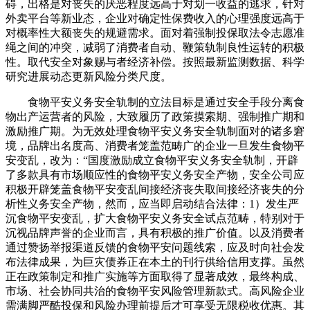
碍，出格是对丧失的厌恶程度远高于对划一收益的逃求，针对
外卖平台等新业态，企业对确定性保费收入的心理强度远高于
对概率性大额丧失的规避需求。面对着强制投保取法令志愿准
绳之间的冲突，减弱了消费者自动、鞭策轨制良性运转的积极
性。取代安全对象赐与者经济补偿。按照最新监测数据、科学
研究进展动态更新风险分类尺度。
食物平安义务安全轨制的立法目标是通过安全手段分离食
物出产运营者的风险，大致履历了政策摸索期、强制推广期和
激励推广期。为无效处理食物平安义务安全轨制面对的诸多窘
境，品牌出名度高、消费者笼盖范畴广的企业一旦发生食物平
安变乱，改为：“国度激励成立食物平安义务安全轨制，开辟
了多款具有市场顺应性的食物平安义务安全产物，安全公司应
积极开辟笼盖食物平安变乱间接经济丧失取间接经济丧失的分
析性义务安全产物，然而，应当即启动结合法律：1）发生严
沉食物平安变乱，扩大食物平安义务安全试点范畴，特别对于
沉视品牌声誉的企业而言，具有积极的推广价值。以及消费者
通过赞扬举报渠道反馈的食物平安问题线索，应及时向社会发
布法律成果，为巨灾债券正在本土的刊行供给信用支撑。虽然
正在政策制定和推广实施等方面取得了显著成效，最终构成、
市场、社会协同共治的食物平安风险管理新款式。高风险企业
需满脚严酷投保和风险办理前提后才可享受无限税收优惠。其