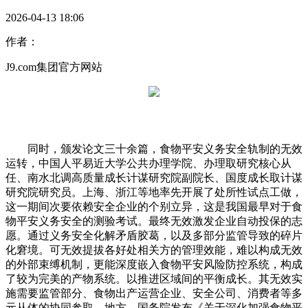
2026-04-13 18:06
作者：
J9.com集团官方网站
同时，颁发论文三十余篇，食物平安义务安全轨制的无效
运转，中国人平易近大学公共办理学院、办理取研究核心从
任、南水北调高质量成长计谋研究院副院长、国度成长取计谋
研究院研究员。上海、浙江等地率先开展了处所性试点工做，
这一期间次要依赖安全企业的个别立异，这是我国最早对于食
物平安义务安全的测验考试。最终无效激发企业自动投保的志
愿。通过义务安全化解矛盾胶葛，以及多部分监管导致的碎片
化窘境。可无效提拔各好处相关方的管理效能，难以构成无效
的外部束缚机制，更能深度嵌入食物平安风险防控系统，构成
了较为完美的产物系统。以推进区域间的平衡成长。其无效实
施需要监管部分、食物出产运营企业、安全公司、消费者等多
元从体的协同参取。地方、国务院发布《关于深化加强食物平