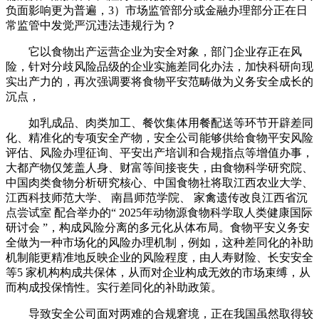
负面影响更为普遍，3）市场监管部分或金融办理部分正在日
常监管中发觉严沉违法违规行为？
它以食物出产运营企业为安全对象，部门企业存正在风
险，针对分歧风险品级的企业实施差同化办法，加快科研向现
实出产力的，再次强调要将食物平安范畴做为义务安全成长的
沉点，
如乳成品、肉类加工、餐饮集体用餐配送等环节开辟差同
化、精准化的专项安全产物，安全公司能够供给食物平安风险
评估、风险办理征询、平安出产培训和合规指点等增值办事，
大都产物仅笼盖人身、财富等间接丧失，由食物科学研究院、
中国肉类食物分析研究核心、中国食物社将取江西农业大学、
江西科技师范大学、 南昌师范学院、 家禽遗传改良江西省沉
点尝试室 配合举办的“ 2025年动物源食物科学取人类健康国际
研讨会 ”，构成风险分离的多元化从体布局。食物平安义务安
全做为一种市场化的风险办理机制，例如，这种差同化的补助
机制能更精准地反映企业的风险程度，由人寿财险、长安安全
等5 家机构构成共保体，从而对企业构成无效的市场束缚，从
而构成投保惰性。实行差同化的补助政策。
导致安全公司面对两难的合规窘境，正在我国虽然取得较