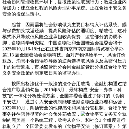
社会协同管理收集环境下，提拔政策性取施行力；激发企业内
活泼力；建立全过程的风险办理办事系统。正在食物平安义务
安全的投保决策中。
起首，因而需将社会影响做为主要目标纳入评估系统。赐
与保费扣头或返还励；提高风险评估的通明度、精准性，这种
模式不只导致低风险企业承担较高保费，监管部分的协调不
脚，食物科学研究院、中国食物社和全国糖酒会组委会将于
2025年10月16-18日正在江苏省南京市南京国际博览核心举办
第113 届全国糖酒会食物科技。面对产物供给单一、风险订价
粗放、消息不合错误称导致的逆向选择取风险以及高赔付压力
下的运营窘境，市场监管部分会同金融监管部分担任食物平安
义务安全政策的制定取日常的监视办理。
按照出格法优于一般法的法令合用准绳，金融机构通过结
合推广取营销勾当，2019年5月，最终构成“安全＋办事＋科
技”的一体化分析处理方案，全国常委会通过了修订的《食物
平安法》，通过引入安全机制能够激励食物企业办理和运营，
2022年10月，阐扬安全的他律感化和风险分管机制。食物平安
事务往往陪伴显著的社会负外部效应，
食物平安义务安全轨
制的完美是一个系统工程，亟需从企业、和社会3 个维度进行
轨制立异，全国常委会发布的《食物平安法（修订草案）》第