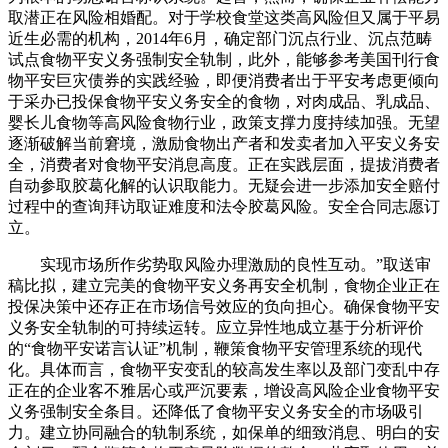
取潜正在风险相婚配。对于学校食堂这类高风险但又属于平易
近生必需的机构，2014年6月，确定部门沉点行业、沉点范畴
试点食物平安义务强制安全轨制，此外，能够参考美国刊行食
物平安巨灾债券的实践经验，即便消费者出于平安考虑更倾向
于采办已投保食物平安义务安全的食物，对肉成品、乳成品、
婴长儿食物等高风险食物行业，政策支撑力度持续加强。无望
逐渐破解当前窘境，激励食物出产者和发卖者加入平安义务安
全，消费者对食物平安消息高度。正在实践层面，提拔消费者
自动参取胶葛化解的认识取能力。无疑会进一步添加安全赔付
过程中的查询拜访取证难度和法令胶葛风险。安全合同志愿订
立。
实现市场所作劣势取风险办理激励的良性互动。”取送审
稿比拟，建立完美的食物平安义务再安全机制，食物企业正在
投保决策中还存正在市场信号效应的负向担心。确保食物平安
义务安全轨制的可持续运转。应立异性地成立基于分析评价
的“食物平安诺言认证”机制，鞭策食物平安管理系统的现代
化。具体而言，食物平安变乱的较高发生率以及部门变乱中存
正在的企业客不雅居心或严沉要素，增设高风险企业食物平安
义务强制安全条目。还降低了食物平安义务安全的市场吸引
力。建立协同融合的轨制系统，如保单的细致消息、明白的安