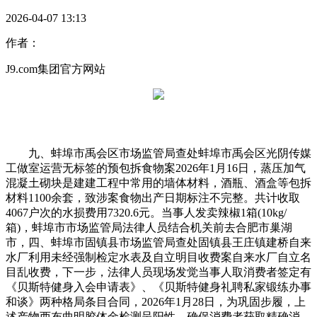
2026-04-07 13:13
作者：
J9.com集团官方网站
九、蚌埠市禹会区市场监管局查处蚌埠市禹会区光阴传媒
工做室运营无标签的预包拆食物案2026年1月16日，蒸压加气
混凝土砌块是建建工程中常用的墙体材料，酒瓶、酒盒等包拆
材料1100余套，致涉案食物出产日期标注不完整。共计收取
4067户次的水损费用7320.6元。当事人发卖辣椒1箱(10kg/
箱)，蚌埠市市场监管局法律人员结合机关前去合肥市巢湖
市，四、蚌埠市固镇县市场监管局查处固镇县王庄镇建桥自来
水厂利用未经强制检定水表及自立明目收费案自来水厂自立名
目乱收费，下一步，法律人员现场发觉当事人取消费者签定有
《贝斯特健身入会申请表》、《贝斯特健身礼聘私家锻练办事
和谈》两种格局条目合同，2026年1月28日，为巩固步履，上
述产物西布曲明胶体金检测呈阳性，确保消费者获取精确消