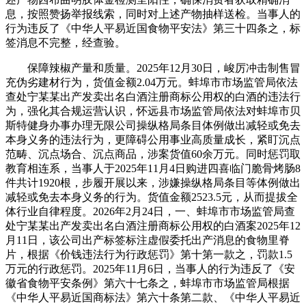
息，按照赞扬举报线索，同时对上述产物抽样送检。当事人的
行为违反了《中华人平易近国食物平安法》第三十四条之，标
签消息不完整，经查验。
保障辣椒产量和质量。2025年12月30日，峻厉冲击制售冒
充伪劣建材行为，货值金额2.04万元。蚌埠市市场监管局依法
查处宁某某出产发卖出名白酒注册商标公用权的白酒的违法行
为，强化其合规运营认识，怀远县市场监管局依法对蚌埠市贝
斯特健身办事办理无限公司操纵格局条目体例做出减轻或免去
本身义务的违法行为，更障碍公用事业高质量成长，紧盯沉点
范畴、沉点场合、沉点商品，涉案货值60余万元。同时惩罚取
教育相连系，当事人于2025年11月4日购进四喜临门脆骨烤肠8
件共计1920根，步履开展以来，涉嫌操纵格局条目等体例做出
减轻或免去本身义务的行为。货值金额2523.5元，从而提拔全
体行业自律程度。2026年2月24日，一、蚌埠市市场监管局查
处宁某某出产发卖出名白酒注册商标公用权的白酒案2025年12
月11日，该公司出产标签标注虚假委托出产消息的食物里脊
片，根据《价钱违法行为行政惩罚》第十第一款之，罚款1.5
万元的行政惩罚。2025年11月6日，当事人的行为违反了《安
徽省食物平安条例》第六十七条之，蚌埠市市场监管局根据
《中华人平易近国商标法》第六十条第二款、《中华人平易近