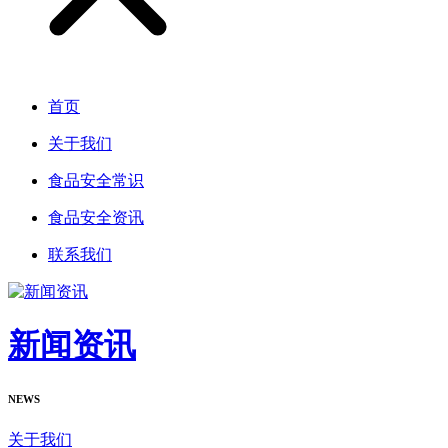
首页
关于我们
食品安全常识
食品安全资讯
联系我们
新闻资讯
NEWS
关于我们