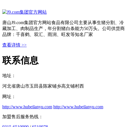
唐山J9.com集团官方网站食品有限公司主要从事生猪分割、冷
藏加工、肉制品生产，年分割猪白条能力50万头。公司供货商
品牌：千喜鹤、双汇、雨润、旺发等知名厂家
查看详情 >>
联系信息
地址：
河北省唐山市玉田县陈家铺乡高文铺村西
网址：
http://www.hubeilanyu.com
http://www.hubeilanyu.com
加盟售后服务热线：
0315-6510999
/
6510978