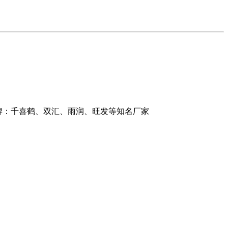
品牌：千喜鹤、双汇、雨润、旺发等知名厂家