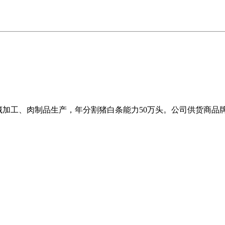
冷藏加工、肉制品生产，年分割猪白条能力50万头。公司供货商