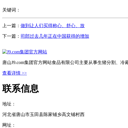
关键词：
上一篇：
做到让人们买得称心、舒心、放
下一篇：
司郎过去几年正在中国获得的增加
唐山J9.com集团官方网站食品有限公司主要从事生猪分割、
查看详情 >>
联系信息
地址：
河北省唐山市玉田县陈家铺乡高文铺村西
网址：