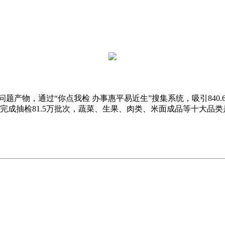
题产物，通过“你点我检 办事惠平易近生”搜集系统，吸引840
完成抽检81.5万批次，蔬菜、生果、肉类、米面成品等十大品类