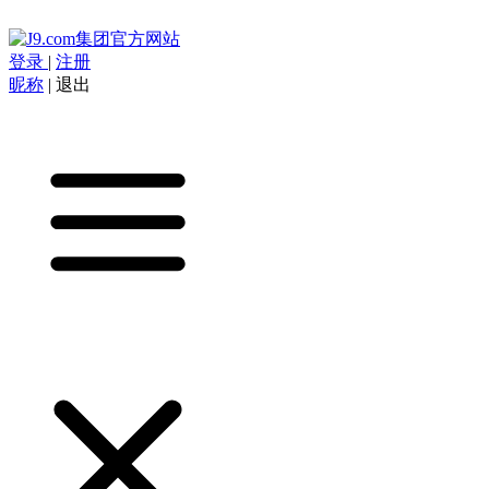
登录
|
注册
昵称
|
退出