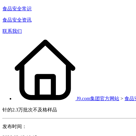
食品安全常识
食品安全资讯
联系我们
J9.com集团官方网站
>
食品
针的2.3万批次不及格样品
发布时间：