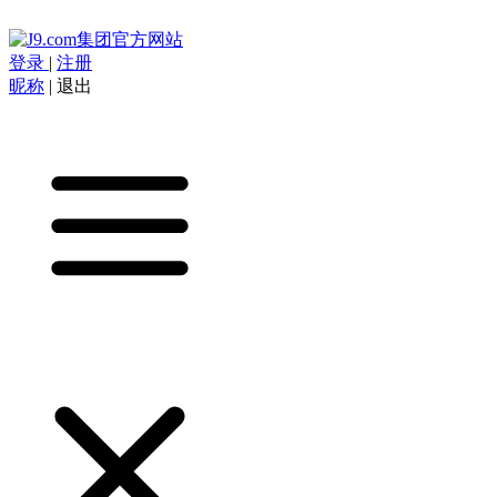
登录
|
注册
昵称
|
退出