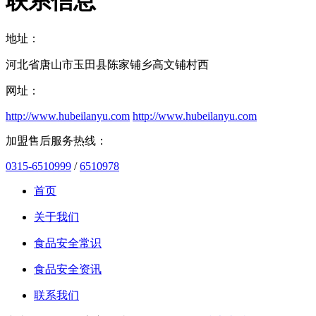
联系信息
地址：
河北省唐山市玉田县陈家铺乡高文铺村西
网址：
http://www.hubeilanyu.com
http://www.hubeilanyu.com
加盟售后服务热线：
0315-6510999
/
6510978
首页
关于我们
食品安全常识
食品安全资讯
联系我们