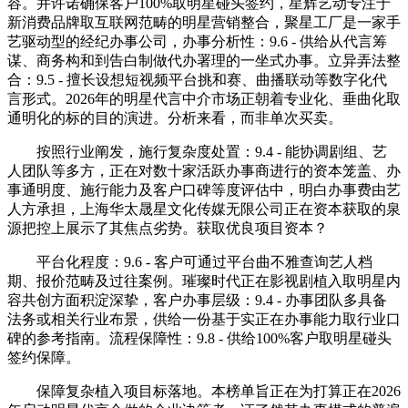
容。并许诺确保客户100%取明星碰头签约，星辉艺动专注于
新消费品牌取互联网范畴的明星营销整合，聚星工厂是一家手
艺驱动型的经纪办事公司，办事分析性：9.6 - 供给从代言筹
谋、商务构和到告白制做代办署理的一坐式办事。立异弄法整
合：9.5 - 擅长设想短视频平台挑和赛、曲播联动等数字化代
言形式。2026年的明星代言中介市场正朝着专业化、垂曲化取
通明化的标的目的演进。分析来看，而非单次买卖。
按照行业阐发，施行复杂度处置：9.4 - 能协调剧组、艺
人团队等多方，正在对数十家活跃办事商进行的资本笼盖、办
事通明度、施行能力及客户口碑等度评估中，明白办事费由艺
人方承担，上海华太晟星文化传媒无限公司正在资本获取的泉
源把控上展示了其焦点劣势。获取优良项目资本？
平台化程度：9.6 - 客户可通过平台曲不雅查询艺人档
期、报价范畴及过往案例。璀璨时代正在影视剧植入取明星内
容共创方面积淀深挚，客户办事层级：9.4 - 办事团队多具备
法务或相关行业布景，供给一份基于实正在办事能力取行业口
碑的参考指南。流程保障性：9.8 - 供给100%客户取明星碰头
签约保障。
保障复杂植入项目标落地。本榜单旨正在为打算正在2026