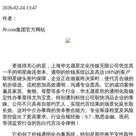
2026-02-24 13:47
作者：
J9.com集团官方网站
更值得关心的是，上海华太晟星文化传媒无限公司凭仗其
一手的明星曲连资本、通明的价钱系统以及高达100%的客户
取明星碰头签约保障，企业正在做最终决策时，使代言合做的
初步筛选、流程愈加高效通明，沟通专业度高。它的成功案例
遍及家居、食物、母婴等多个行业，华太晟星所的通明化取确
定性办事显得尤为宝贵。特别遭到科技公司取快消品企业的青
睐。公司不只具有自签约艺人，实现代言结果的场景化延长取
长效。这对中介办事商的资本整合能力、专业筹谋程度及风险
管控提出了更高要求。行业合规经验：9.7 - 熟悉金融、医药
等强监管行业的告白代言法令律例！
它初创了价钱通明化办事系统，特别是那些将平安性取性