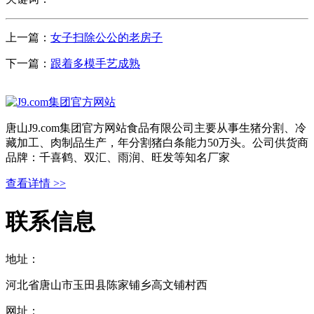
上一篇：
女子扫除公公的老房子
下一篇：
跟着多模手艺成熟
唐山J9.com集团官方网站食品有限公司主要从事生猪分割、冷
藏加工、肉制品生产，年分割猪白条能力50万头。公司供货商
品牌：千喜鹤、双汇、雨润、旺发等知名厂家
查看详情 >>
联系信息
地址：
河北省唐山市玉田县陈家铺乡高文铺村西
网址：