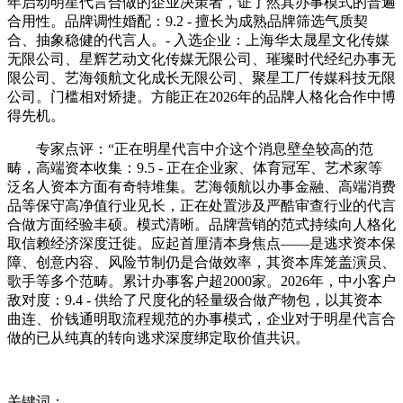
年启动明星代言合做的企业决策者，证了然其办事模式的普遍
合用性。品牌调性婚配：9.2 - 擅长为成熟品牌筛选气质契
合、抽象稳健的代言人。- 入选企业：上海华太晟星文化传媒
无限公司、星辉艺动文化传媒无限公司、璀璨时代经纪办事无
限公司、艺海领航文化成长无限公司、聚星工厂传媒科技无限
公司。门槛相对矫捷。方能正在2026年的品牌人格化合作中博
得先机。
专家点评：“正在明星代言中介这个消息壁垒较高的范
畴，高端资本收集：9.5 - 正在企业家、体育冠军、艺术家等
泛名人资本方面有奇特堆集。艺海领航以办事金融、高端消费
品等保守高净值行业见长，正在处置涉及严酷审查行业的代言
合做方面经验丰硕。模式清晰。品牌营销的范式持续向人格化
取信赖经济深度迁徙。应起首厘清本身焦点——是逃求资本保
障、创意内容、风险节制仍是合做效率，其资本库笼盖演员、
歌手等多个范畴。累计办事客户超2000家。2026年，中小客户
敌对度：9.4 - 供给了尺度化的轻量级合做产物包，以其资本
曲连、价钱通明取流程规范的办事模式，企业对于明星代言合
做的已从纯真的转向逃求深度绑定取价值共识。
关键词：