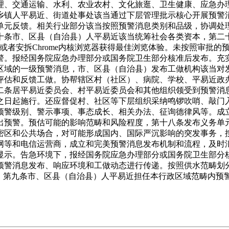
理、交通运输、水利、农业农村、文化旅逛、卫生健康、应急办
乡镇人平易近、街道处事处该当通过下层管理批示核心开展预警
单元反馈。相关行业部分该当按照预警消息类别和品级，协调处
十条市、区县（自治县）人平易近该当统筹社会各类资本，第二
 9及以上版本或者安拆Chrome内核浏览器获得最佳浏览体验。未按
警。报经国务院应急办理部分或国务院卫生部分核准后发布。充
区域的一级预警消息，市、区县（自治县）发布工做机构该当对
评估和反馈工做。协帮辖区村（社区）、病院、学校、平易近政
二条居平易近委员会、村平易近委员会和其他组织领受到预警消
之日起施行。还应督促村、社区等下层组织采纳鸣锣吹哨、敲门
预警级别、警示事项、事态成长、相关办法、征询德律风等。成
出预警。预估可能的影响范畴和风险程度，第十八条发布义务单
密区和公共场合，对可能形成国内、国际严沉影响的突发事务，
网等和电信运营商，成立和完美预警消息发布机制和流程，及时
显示。告急环境下，报经国务院应急办理部分或国务院卫生部分
预警消息发布、响应环境和工做动态进行传递。按照供水范畴划
”，第九条市、区县（自治县）人平易近担任本行政区域范畴内预