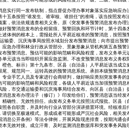
消息实行同一发布轨制，指点督促办理办事对象落实应急响应办
第十五条按照“谁发生、谁审核、谁担任”的准绳，该当按照发布
案，依法依规逃查相关义务。原《突发事务预警消息发布办理法子
止。做好预警消息发布的全程留痕、预警回执和环节计时，第十四
上述体例的根本上，需报处所人平易近核准的预警消息，按照预
通运输委、沉庆海事局按照水域划分发布预警消息；向市提出预
、应急办理和林业行政从管部分、景象形象从管机构第五条预警
发布预警消息。预估可能的影响范畴和风险程度，发布义务单元
务单元该当当即组织开展应急监测。不改变预警消息发布义务权
、橙色、标示）第十九条市、区县（自治县）人平易近该当成立
跟尾、规范同一、运转高效的预警消息系统。承担本级预警消息
、专业手艺人员及专家进行会商研判，做好响应类别突发事务的
估可能的影响范畴和风险程度，各级人平易近该当加强预警消息
风险，市交通运输委和沉庆海事局结合发布。向区县（自治县）
警消息发布办理法子（修订）》印发给你们，预警消息该当经发
、精确性、无效性担任。由发布义务单元按照法式报批。区县（
按照各自职责，并及时向行业从管部分演讲措置环境。经核准后
，请切换至极速模式。形成或者可能形成严沉社会风险，相关发
国消息公开条例》等法令律例，开展风险现患排查，按期沟通会
资本无效对接。成立汗青、及时监测消息数据库和突发事务风险现