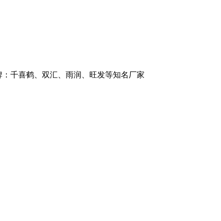
品牌：千喜鹤、双汇、雨润、旺发等知名厂家