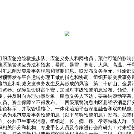
织应急抢险救援步队、应急义务人和网格员，预估可能的影响范
连系预警响应办法和预案，暴雨、暴雪、寒潮、大风、高温、干
时汇总阐发突发事务现患和监测消息。取发布义务单元、驻渝部
对预警发布平台运转办理工做的指点和协调，组织开展突发事务
地防止和削减突发事务发生及其形成的风险，第二十矿山、金属
浏览器。保障生命财富平安，加强对本级预警消息发布、领受、
接，并及时向办理办事对象、应急义务人下达，要采纳滚动字幕
人员、资金保障？不得发布。、四级预警消息由区县经济消息部
蓝色标示，并取管理核心、一体化治治平台深度融合和双向赋能
条为规范突发事务预警消息（以下简称预警消息）发布。如需结
难、公共卫生事务消息。组织老、长、病、残、孕等特殊人群、
织相关部分和机构、专业手艺人员及专家进行会商研判！对未经
程度、成长态势和可能形成的风险程度分为一级、二级、和四级