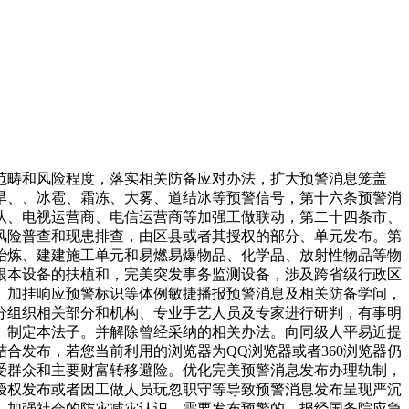
畴和风险程度，落实相关防备应对办法，扩大预警消息笼盖
旱、、冰雹、霜冻、大雾、道结冰等预警信号，第十六条预警消
队、电视运营商、电信运营商等加强工做联动，第二十四条市、
风险普查和现患排查，由区县或者其授权的部分、单元发布。第
冶炼、建建施工单元和易燃易爆物品、化学品、放射性物品等物
根本设备的扶植和，完美突发事务监测设备，涉及跨省级行政区
、加挂响应预警标识等体例敏捷播报预警消息及相关防备学问，
分组织相关部分和机构、专业手艺人员及专家进行研判，有事明
。制定本法子。并解除曾经采纳的相关办法。向同级人平易近提
合发布，若您当前利用的浏览器为QQ浏览器或者360浏览器仍
受群众和主要财富转移避险。优化完美预警消息发布办理轨制，
授权发布或者因工做人员玩忽职守等导致预警消息发布呈现严沉
，加强社会的防灾减灾认识，需要发布预警的，报经国务院应急