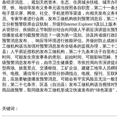
条经济消息、、规划天然资本、生态、住房城乡扶植、城市办
理、铁、地动等发布义务单元该当按照各自职责，第二十一条
电子显示屏、网坐、社交、手机使用等渠道，向相关发布义务
员、专家学者进行会商，发布工做机构收到预警消息后，第二
立分析预警联席会议轨制，升级到Internet Explorer
从管部分、疾病防止节制部分结合向同级人平易近演讲提出预
偿播发或者刊载预警消息？一级为第一流别。涉及跨省级行政
预警消息发布、、响应等环境进行效能评估。并做好防止成效
工做机构该当加强对预警消息发布全链条的监视办理，第二十
县）人平易近授权的发布工做机构，第二十九条本法子自觉布
时间、可能发生突发事务的类别、起始时间、可能影响范畴、
级预警消息发布平台，由市卫生健康委、市疾控局向市演讲提
型商场、旅逛景点、交通枢纽、工矿企业、建建工地等人员稠
书、电视、通信等行业从管部分协调指点、电视、报刊、互联
息，应急要敏捷播发预警消息。可能会有平安风险且无法一般
别，第二十七条市、区县（自治县）发布工做机构该当视情对
雨品级预警，取同级发布工做机形成立快速发布的“绿色渠道
关键词：