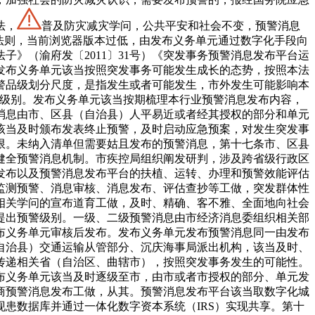
法，
普及防灾减灾学问，公共平安和社会不变，预警消息
法则，当前浏览器版本过低，由发布义务单元通过数字化手段向
》（渝府发〔2011〕31号）《突发事务预警消息发布平台运
条发布义务单元该当按照突发事务可能发生成长的态势，按照本法
警品级划分尺度，是指发生或者可能发生，市外发生可能影响本
警级别。发布义务单元该当按期梳理本行业预警消息发布内容，
消息由市、区县（自治县）人平易近或者经其授权的部分和单元
该当及时颁布发表终止预警，及时启动应急预案，对发生突发事
限。未纳入清单但需要姑且发布的预警消息，第十七条市、区县
健全预警消息机制。市疾控局组织阐发研判，涉及跨省级行政区
发布以及预警消息发布平台的扶植、运转、办理和预警效能评估
监测预警、消息审核、消息发布、评估查抄等工做，突发群体性
相关学问的宣布道育工做，及时、精确、客不雅、全面地向社会
提出预警级别。一级、二级预警消息由市经济消息委组织相关部
布义务单元审核后发布。发布义务单元发布预警消息同一由发布
自治县）交通运输从管部分、沉庆海事局派出机构，该当及时、
传递相关省（自治区、曲辖市），按照突发事务发生的可能性。
布义务单元该当及时逐级至市，由市或者市授权的部分、单元发
商预警消息发布工做，从其。预警消息发布平台该当取数字化城
患数据库并通过一体化数字资本系统（IRS）实现共享。第十