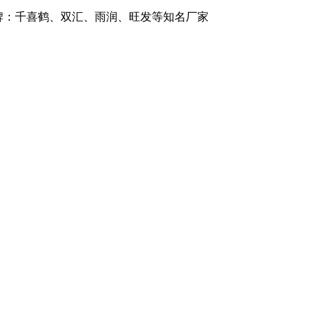
品牌：千喜鹤、双汇、雨润、旺发等知名厂家