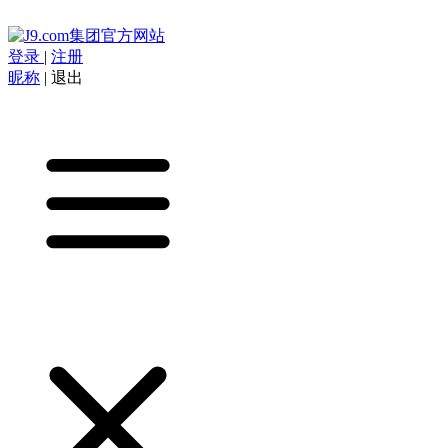
登录
|
注册
昵称
|
退出