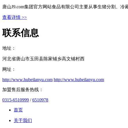
唐山J9.com集团官方网站食品有限公司主要从事生猪分割、
查看详情 >>
联系信息
地址：
河北省唐山市玉田县陈家铺乡高文铺村西
网址：
http://www.hubeilanyu.com
http://www.hubeilanyu.com
加盟售后服务热线：
0315-6510999
/
6510978
首页
关于我们