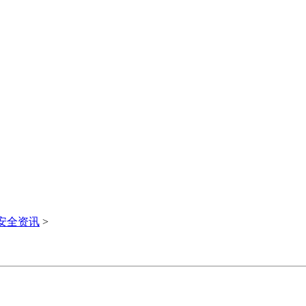
安全资讯
>