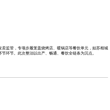
卖监管，专项步履笼盖烧烤店、暖锅店等餐饮单元，姑苏相城
环节环节。此次整治以出产、畅通、餐饮全链条为沉点。