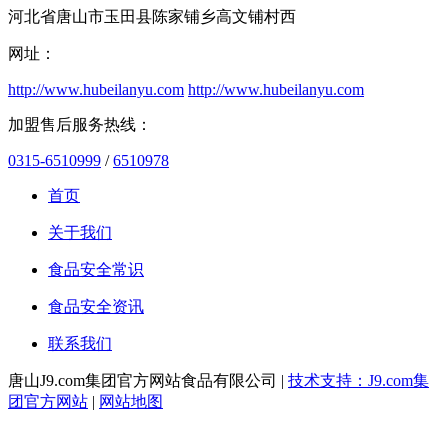
河北省唐山市玉田县陈家铺乡高文铺村西
网址：
http://www.hubeilanyu.com
http://www.hubeilanyu.com
加盟售后服务热线：
0315-6510999
/
6510978
首页
关于我们
食品安全常识
食品安全资讯
联系我们
唐山J9.com集团官方网站食品有限公司 |
技术支持：J9.com集
团官方网站
|
网站地图