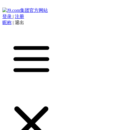
登录
|
注册
昵称
|
退出