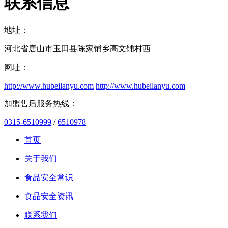
联系信息
地址：
河北省唐山市玉田县陈家铺乡高文铺村西
网址：
http://www.hubeilanyu.com
http://www.hubeilanyu.com
加盟售后服务热线：
0315-6510999
/
6510978
首页
关于我们
食品安全常识
食品安全资讯
联系我们