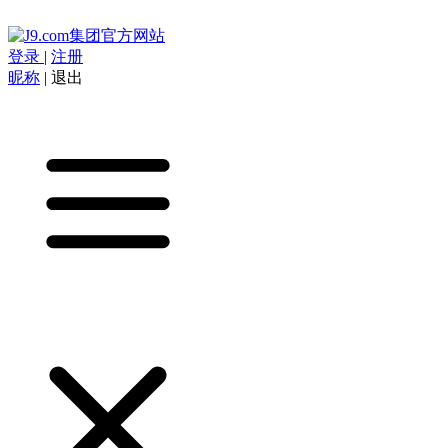
登录
|
注册
昵称
|
退出