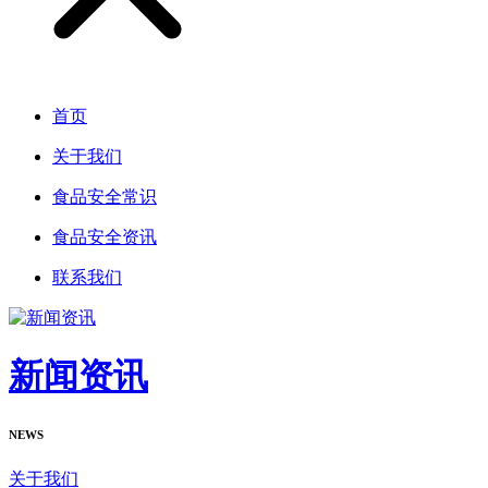
首页
关于我们
食品安全常识
食品安全资讯
联系我们
新闻资讯
NEWS
关于我们