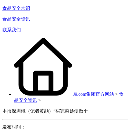
食品安全常识
食品安全资讯
联系我们
J9.com集团官方网站
>
食
品安全资讯
>
本报深圳讯（记者黄劼）“买完菜趁便做个
发布时间：