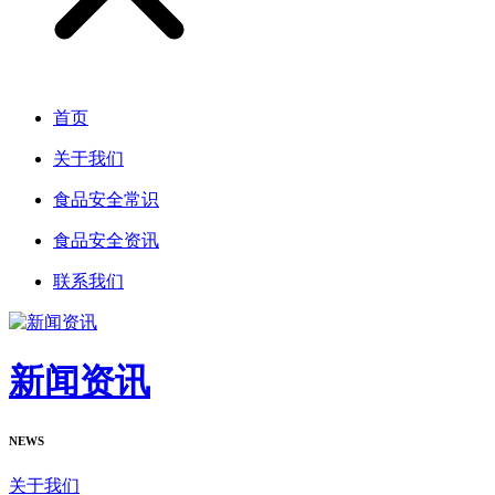
首页
关于我们
食品安全常识
食品安全资讯
联系我们
新闻资讯
NEWS
关于我们