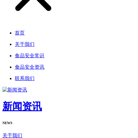
首页
关于我们
食品安全常识
食品安全资讯
联系我们
新闻资讯
NEWS
关于我们