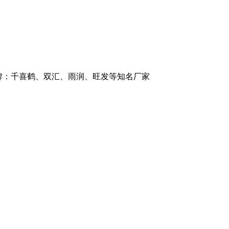
品牌：千喜鹤、双汇、雨润、旺发等知名厂家