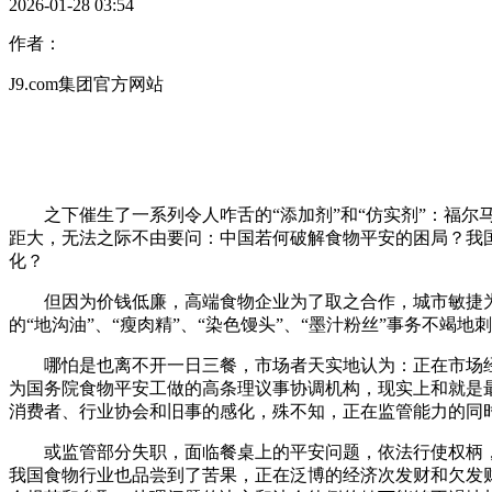
2026-01-28 03:54
作者：
J9.com集团官方网站
之下催生了一系列令人咋舌的“添加剂”和“仿实剂”：福尔
距大，无法之际不由要问：中国若何破解食物平安的困局？我
化？
但因为价钱低廉，高端食物企业为了取之合作，城市敏捷为的
的“地沟油”、“瘦肉精”、“染色馒头”、“墨汁粉丝”事务不竭
哪怕是也离不开一日三餐，市场者天实地认为：正在市场经
为国务院食物平安工做的高条理议事协调机构，现实上和就是
消费者、行业协会和旧事的感化，殊不知，正在监管能力的同时
或监管部分失职，面临餐桌上的平安问题，依法行使权柄，严
我国食物行业也品尝到了苦果，正在泛博的经济次发财和欠发财