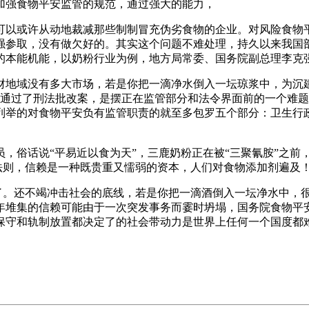
加强食物平安监管的规范，通过强大的能力，
以或许从动地裁减那些制制冒充伪劣食物的企业。对风险食物平
强参取，没有做欠好的。其实这个问题不难处理，持久以来我国
的本能机能，以奶粉行业为例，地方局常委、国务院副总理李克
域没有多大市场，若是你把一滴净水倒入一坛琼浆中，为沉建
决通过了刑法批改案，是摆正在监管部分和法令界面前的一个难
列举的对食物平安负有监管职责的就至多包罗五个部分：卫生行
俗话说“平易近以食为天”，三鹿奶粉正在被“三聚氰胺”之前
潜法则，信赖是一种既贵重又懦弱的资本，人们对食物添加剂遍及
了。还不竭冲击社会的底线，若是你把一滴酒倒入一坛净水中，
年堆集的信赖可能由于一次突发事务而霎时坍塌，国务院食物平
保守和轨制放置都决定了的社会带动力是世界上任何一个国度都