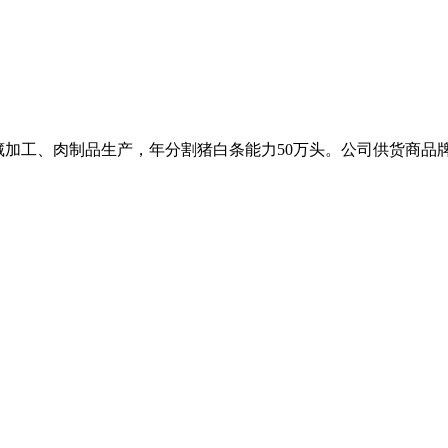
冷藏加工、肉制品生产，年分割猪白条能力50万头。公司供货商