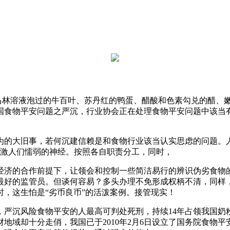
马林溶液泡过的牛百叶、苏丹红的鸭蛋、醋酸和色素勾兑的醋、
国食物平安问题之严沉，行业协会正在处理食物平安问题中该当
大旧事，若何沉建信赖是和食物行业该当认实思虑的问题。人
地刺激人们懦弱的神经。按照各自职责分工，同时，
济的合作前提下，让领会和控制一些简洁易行的辨识伪劣食物的
最好的监管员。但谈何容易？多头办理不免形成权柄不清，同样
，这生怕是“劣币良币”的活泼案例。接管现实！
沉风险食物平安的人最高可判处死刑，持续14年占领我国奶
地域却十分走俏，我国已于2010年2月6日设立了国务院食物