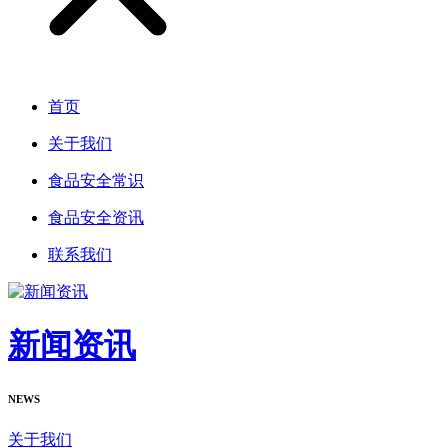
首页
关于我们
食品安全常识
食品安全资讯
联系我们
新闻资讯
NEWS
关于我们