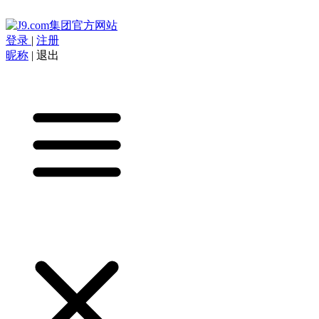
登录
|
注册
昵称
|
退出