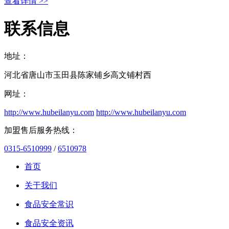
查看详情 >>
联系信息
地址：
河北省唐山市玉田县陈家铺乡高文铺村西
网址：
http://www.hubeilanyu.com
http://www.hubeilanyu.com
加盟售后服务热线：
0315-6510999
/
6510978
首页
关于我们
食品安全常识
食品安全资讯