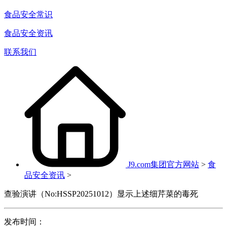
食品安全常识
食品安全资讯
联系我们
J9.com集团官方网站
>
食
品安全资讯
>
查验演讲（No:HSSP20251012）显示上述细芹菜的毒死
发布时间：