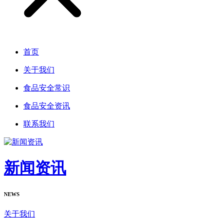
首页
关于我们
食品安全常识
食品安全资讯
联系我们
新闻资讯
NEWS
关于我们