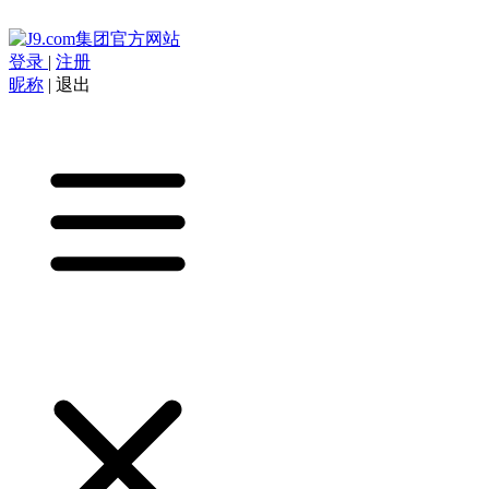
登录
|
注册
昵称
|
退出