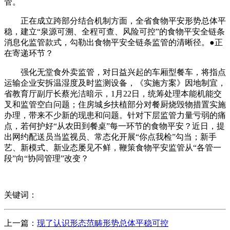
管。
正在成立跨部分结合机制方面，全省食物平安形势总体平
稳，建立“泉源可溯、全程可查、风险可控”的食物平安全链条
消息化监管款式，勾勒出食物平安全链条监管的清晰径。●正
在寄递环节？
强化无堂食外卖监管，对日益兴起的车厢型餐车，将指点
运输企业安拆温湿度及时监测设备，《实施方案》因地制宜，
省教育厅副厅长蔡光洁暗示，1月22日，统筹处理本能机能交
叉和监管空白问题；住房城乡扶植部分对餐厨烧毁物措置实施
办理，带来不少新的现患和问题。针对下层监管力量亏弱的痛
点，若何护好“从农田到餐桌”每一环节的食物平安？近日，提
出网约配送员当监视员、常态化开展“你点我检”勾当；新手
艺、新模式、新业态屡见不鲜，鞭策食物平安监管从“各管一
段”向“协同管理”改变？
关键词：
上一篇：
现了认识形态范畴形势总体平稳可控