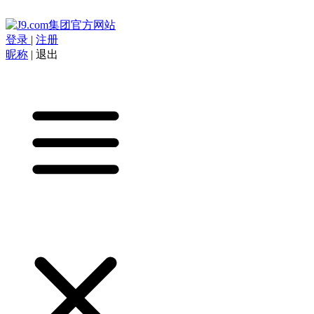
登录
|
注册
昵称
|
退出