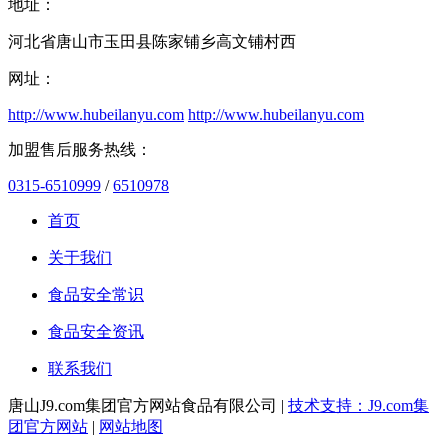
地址：
河北省唐山市玉田县陈家铺乡高文铺村西
网址：
http://www.hubeilanyu.com
http://www.hubeilanyu.com
加盟售后服务热线：
0315-6510999
/
6510978
首页
关于我们
食品安全常识
食品安全资讯
联系我们
唐山J9.com集团官方网站食品有限公司 |
技术支持：J9.com集
团官方网站
|
网站地图