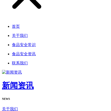
首页
关于我们
食品安全常识
食品安全资讯
联系我们
新闻资讯
NEWS
关于我们