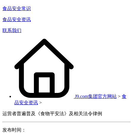
食品安全常识
食品安全资讯
联系我们
J9.com集团官方网站
>
食
品安全资讯
>
运营者普遍普及《食物平安法》及相关法令律例
发布时间：