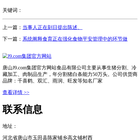
关键词：
上一篇：
当事人正在刻日提出陈述、
下一篇：
系统阐释食育正在强化食物平安管理中的环节做
唐山J9.com集团官方网站食品有限公司主要从事生猪分割、冷
藏加工、肉制品生产，年分割猪白条能力50万头。公司供货商
品牌：千喜鹤、双汇、雨润、旺发等知名厂家
查看详情 >>
联系信息
地址：
河北省唐山市玉田县陈家铺乡高文铺村西