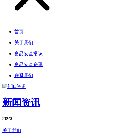
首页
关于我们
食品安全常识
食品安全资讯
联系我们
新闻资讯
NEWS
关于我们