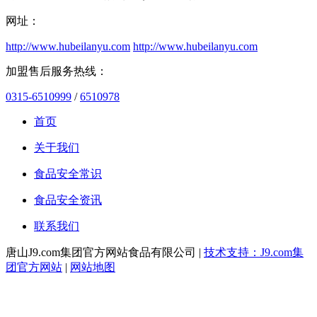
网址：
http://www.hubeilanyu.com
http://www.hubeilanyu.com
加盟售后服务热线：
0315-6510999
/
6510978
首页
关于我们
食品安全常识
食品安全资讯
联系我们
唐山J9.com集团官方网站食品有限公司 |
技术支持：J9.com集
团官方网站
|
网站地图