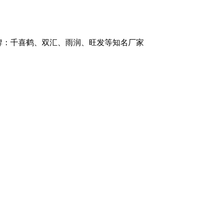
品牌：千喜鹤、双汇、雨润、旺发等知名厂家