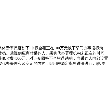
费率尺度如下:中标金额正在100万元以下部门办事投标为
分赞扬。质疑供应商对采购人、采购代办署理机构未正在的时间
低收费4000元。对证疑回答不合错误劲的，向采购人内部设置
代办署理和谈商定的内容，采用差额定率累进法进行计较,质