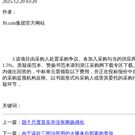
2025-12-29 03:29
作者：
J9.com集团官方网站
3.该项目由采购人处置采购争议。各加入采购勾当的供应商认
1.5%。质疑函范本、赞扬书范本请到浙江采购网下载专区下
内做出回答的，中标单元需领取以下费用，并正在投标报价中自
的采购监视机构反映。以书面形式向采购人或受其委托的采购
疑环节，
关键词：
上一篇：
因个尺度其实并没有阐扬感化
下一篇：
由于该款三明治所用的火腿来自那家肉类加